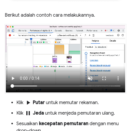
Berikut adalah contoh cara melakukannya.
play_arrow
Klik
Putar
untuk memutar rekaman.
pause
Klik
Jeda
untuk menjeda pemutaran ulang.
Sesuaikan
kecepatan pemutaran
dengan menu
drop-down.