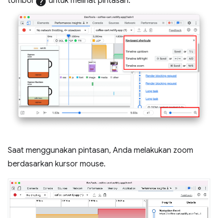
tombol
help
untuk melihat pintasan.
Saat menggunakan pintasan, Anda melakukan zoom
berdasarkan kursor mouse.