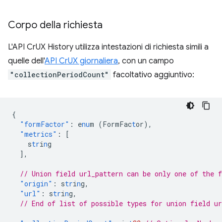
Corpo della richiesta
L'API CrUX History utilizza intestazioni di richiesta simili a
quelle dell'
API CrUX giornaliera
, con un campo
"collectionPeriodCount"
facoltativo aggiuntivo:
{
"formFactor"
:
e
nu
m
(FormFac
t
or)
,
"metrics"
:
[
s
tr
i
n
g
],
// Union field url_pattern can be only one of the 
"origin"
:
s
tr
i
n
g
,
"url"
:
s
tr
i
n
g
,
// End of list of possible types for union field ur