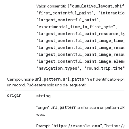
["cumulative_layout_shift"
Valori consentiti:
"first_contentful_paint", "interaction
"largest_contentful_paint",
"experimental_time_to_first_byte",
"largest_contentful_paint_resource_typ
"largest_contentful_paint_image_time_t
"largest_contentful_paint_image_resour
"largest_contentful_paint_image_resour
"largest_contentful_paint_image_elemen
"navigation_types", "round_trip_time"]
url
_
pattern
url
_
pattern
Campo unione
.
è l'identificatore princ
un record. Può essere solo uno dei seguenti:
origin
string
url_pattern
"origin"
si riferisce a un pattern URL c
web.
"https://example.com"
"https://c
Esempi:
,