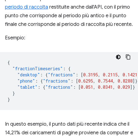
periodo di raccolta
restituite anche dall'API, con il primo
punto che corrisponde al periodo più antico e il punto
finale che corrisponde al periodo di raccolta più recente.
Esempio:
{
"fractionTimeseries"
:
{
"desktop"
:
{
"fractions"
:
[
0.3195
,
0.2115
,
0.1421
"phone"
:
{
"fractions"
:
[
0.6295
,
0.7544
,
0.8288
]}
"tablet"
:
{
"fractions"
:
[
0.051
,
0.0341
,
0.029
]}
}
}
In questo esempio, il punto dati più recente indica che il
14,21% dei caricamenti di pagine proviene da computer e