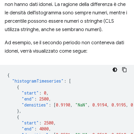
non hanno dati idonei. La ragione della differenza è che
le densità dell'istogramma sono sempre numeri, mentre i
percentile possono essere numeri o stringhe (CLS
utilizza stringhe, anche se sembrano numeri).
Ad esempio, se il secondo periodo non conteneva dati
idonei, verrà visualizzato come segue:
{
"histogramTimeseries"
:
[
{
"start"
:
0
,
"end"
:
2500
,
"densities"
:
[
0.9190
,
"NaN"
,
0.9194
,
0.9195
,
0
},
{
"start"
:
2500
,
"end"
:
4000
,