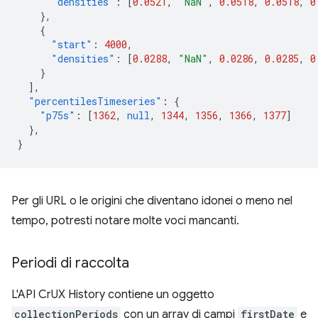
"densities"
:
[
0.0521
,
"NaN"
,
0.0518
,
0.0518
,
0
},
{
"start"
:
4000
,
"densities"
:
[
0.0288
,
"NaN"
,
0.0286
,
0.0285
,
0
}
],
"percentilesTimeseries"
:
{
"p75s"
:
[
1362
,
null
,
1344
,
1356
,
1366
,
1377
]
},
}
Per gli URL o le origini che diventano idonei o meno nel
tempo, potresti notare molte voci mancanti.
Periodi di raccolta
L'API CrUX History contiene un oggetto
collectionPeriods
con un array di campi
firstDate
e