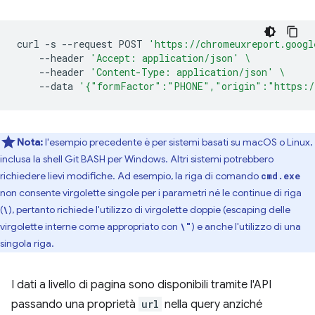
curl
-s
--request
POST
'https://chromeuxreport.googl
--header
'Accept: application/json'
\
--header
'Content-Type: application/json'
\
--data
'{"formFactor":"PHONE","origin":"https:/
Nota:
l'esempio precedente è per sistemi basati su macOS o Linux,
inclusa la shell Git BASH per Windows. Altri sistemi potrebbero
richiedere lievi modifiche. Ad esempio, la riga di comando
cmd.exe
non consente virgolette singole per i parametri né le continue di riga
(
), pertanto richiede l'utilizzo di virgolette doppie (escaping delle
\
virgolette interne come appropriato con
) e anche l'utilizzo di una
\"
singola riga.
I dati a livello di pagina sono disponibili tramite l'API
passando una proprietà
url
nella query anziché