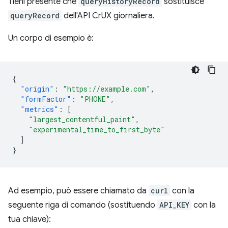
Tieni presente che
queryHistoryRecord
sostituisce
queryRecord
dell'API CrUX giornaliera.
Un corpo di esempio è:
{
"origin"
:
"https://example.com"
,
"formFactor"
:
"PHONE"
,
"metrics"
:
[
"largest_contentful_paint"
,
"experimental_time_to_first_byte"
]
}
Ad esempio, può essere chiamato da
curl
con la
seguente riga di comando (sostituendo
API_KEY
con la
tua chiave):