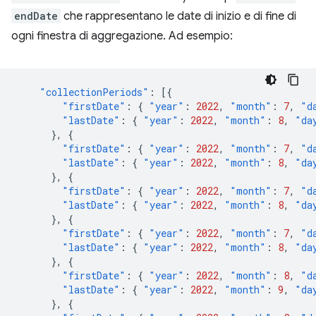
endDate
che rappresentano le date di inizio e di fine di
ogni finestra di aggregazione. Ad esempio:
"collectionPeriods"
:
[{
"firstDate"
:
{
"year"
:
2022
,
"month"
:
7
,
"d
"lastDate"
:
{
"year"
:
2022
,
"month"
:
8
,
"da
},
{
"firstDate"
:
{
"year"
:
2022
,
"month"
:
7
,
"d
"lastDate"
:
{
"year"
:
2022
,
"month"
:
8
,
"da
},
{
"firstDate"
:
{
"year"
:
2022
,
"month"
:
7
,
"d
"lastDate"
:
{
"year"
:
2022
,
"month"
:
8
,
"da
},
{
"firstDate"
:
{
"year"
:
2022
,
"month"
:
7
,
"d
"lastDate"
:
{
"year"
:
2022
,
"month"
:
8
,
"da
},
{
"firstDate"
:
{
"year"
:
2022
,
"month"
:
8
,
"d
"lastDate"
:
{
"year"
:
2022
,
"month"
:
9
,
"da
},
{