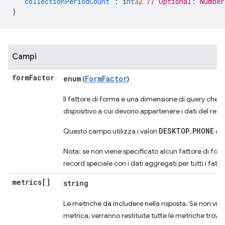
"collectionPeriodCount"
:
i
nt
32
// Optional: Number
}
Campi
form
Factor
enum
FormFactor
(
)
Il fattore di forma è una dimensione di query che sp
dispositivo a cui devono appartenere i dati del reco
DESKTOP
PHONE
Questo campo utilizza i valori
,
o
Nota: se non viene specificato alcun fattore di form
record speciale con i dati aggregati per tutti i fatto
metrics[]
string
Le metriche da includere nella risposta. Se non vie
metrica, verranno restituite tutte le metriche trovat