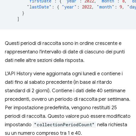
"firstDate"
:
{
"year"
:
2022
,
"month"
:
8
,
"d
"lastDate"
:
{
"year"
:
2022
,
"month"
:
9
,
"da
}
]
Questi periodi di raccolta sono in ordine crescente e
rappresentano l'intervallo di date di ciascuno dei punti
dati nelle altre sezioni della risposta.
L'API History viene aggiornata ogni lunedì e contiene i
dati fino al sabato precedente (in base al ritardo
standard di 2 giorni). Contiene i dati delle 40 settimane
precedenti, ovvero un periodo di raccolta per settimana.
Per impostazione predefinita, vengono restituiti 25
periodi di raccolta. Questo valore può essere modificato
impostando
"collectionPeriodCount"
nella richiesta
su un numero compreso tra 1 e 40.