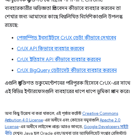
আনুষ্ঠানিক প্রযুক্তিগত বৈশিষ্ট্যের পাশাপাশি, Chrome
ব্যবহারকারীর অভিজ্ঞতা প্রতিবেদন কীভাবে ব্যবহার করবেন তা
শেখার জন্য আমাদের কাছে নিম্নলিখিত নির্দেশিকাগুলি উপলব্ধ
রয়েছে:
পেজস্পিড ইনসাইটসে CrUX ডেটা কীভাবে দেখবেন
CrUX API কিভাবে ব্যবহার করবেন
CrUX ইতিহাস API কীভাবে ব্যবহার করবেন
CrUX BigQuery ডেটাসেট কীভাবে ব্যবহার করবেন
এগুলি প্রযুক্তিগত ডকুমেন্টেশনের পরিপূরক হিসেবে CrUX-এর সাথে
এই বিভিন্ন ইন্টারফেসগুলি ব্যবহারের ধাপে ধাপে ভূমিকা প্রদান করে।
অন্য কিছু উল্লেখ না করা থাকলে, এই পৃষ্ঠার কন্টেন্ট
Creative Commons
Attribution 4.0 License
-এর অধীনে এবং কোডের নমুনাগুলি
Apache 2.0
License
-এর অধীনে লাইসেন্স প্রাপ্ত। আরও জানতে,
Google Developers সাইট
নীতি
দেখুন। Java হল Oracle এবং/অথবা তার অ্যাফিলিয়েট সংস্থার রেজিস্টার্ড