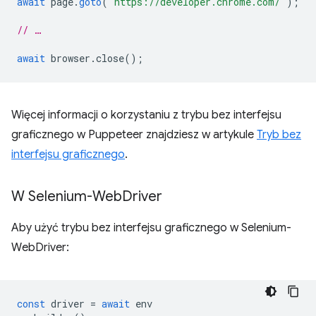
await
page
.
goto
(
'https://developer.chrome.com/'
);
// …
await
browser
.
close
();
Więcej informacji o korzystaniu z trybu bez interfejsu
graficznego w Puppeteer znajdziesz w artykule
Tryb bez
interfejsu graficznego
.
W Selenium-Web
Driver
Aby użyć trybu bez interfejsu graficznego w Selenium-
WebDriver:
const
driver
=
await
env