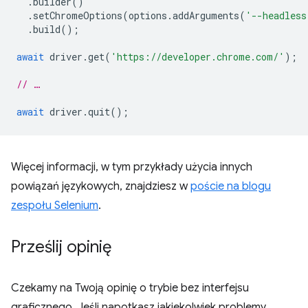
.
builder
()
.
setChromeOptions
(
options
.
addArguments
(
'--headless
.
build
();
await
driver
.
get
(
'https://developer.chrome.com/'
);
// …
await
driver
.
quit
();
Więcej informacji, w tym przykłady użycia innych
powiązań językowych, znajdziesz w
poście na blogu
zespołu Selenium
.
Prześlij opinię
Czekamy na Twoją opinię o trybie bez interfejsu
graficznego. Jeśli napotkasz jakiekolwiek problemy,