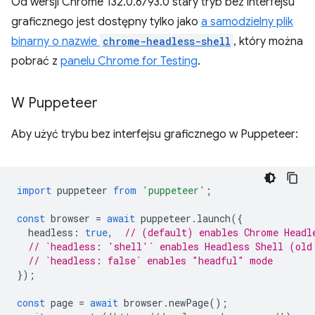
Od wersji Chrome 132.0.6793.0 stary tryb bez interfejsu
graficznego jest dostępny tylko jako
a samodzielny plik
binarny o nazwie
chrome-headless-shell
, który można
pobrać z
panelu Chrome for Testing
.
W Puppeteer
Aby użyć trybu bez interfejsu graficznego w Puppeteer:
import
puppeteer
from
'puppeteer'
;
const
browser
=
await
puppeteer
.
launch
({
headless
:
true
,
// (default) enables Chrome Headl
// `headless: 'shell'` enables Headless Shell (old
// `headless: false` enables "headful" mode
});
const
page
=
await
browser
.
newPage
();