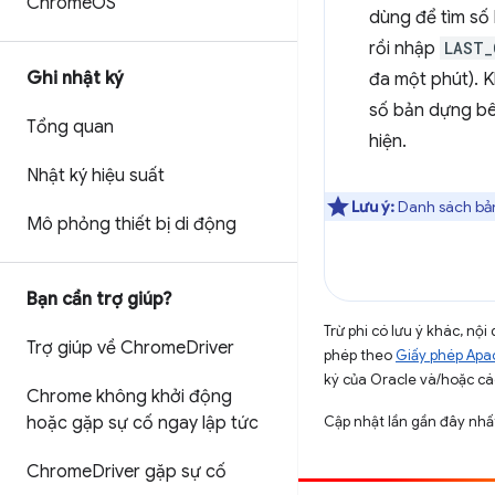
Chrome
OS
dùng để tìm số
rồi nhập
LAST_
Ghi nhật ký
đa một phút). K
số bản dựng bê
Tổng quan
hiện.
Nhật ký hiệu suất
Lưu ý:
Danh sách bản
Mô phỏng thiết bị di động
Bạn cần trợ giúp?
Trừ phi có lưu ý khác, n
Trợ giúp về Chrome
Driver
phép theo
Giấy phép Apa
ký của Oracle và/hoặc các
Chrome không khởi động
hoặc gặp sự cố ngay lập tức
Cập nhật lần gần đây nh
Chrome
Driver gặp sự cố