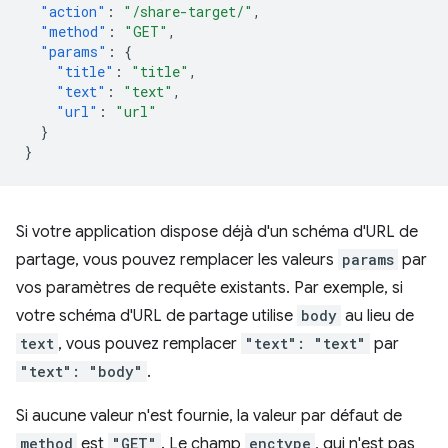
"action"
:
"/share-target/"
,
"method"
:
"GET"
,
"params"
:
{
"title"
:
"title"
,
"text"
:
"text"
,
"url"
:
"url"
}
}
Si votre application dispose déjà d'un schéma d'URL de
partage, vous pouvez remplacer les valeurs
params
par
vos paramètres de requête existants. Par exemple, si
votre schéma d'URL de partage utilise
body
au lieu de
text
, vous pouvez remplacer
"text": "text"
par
"text": "body"
.
Si aucune valeur n'est fournie, la valeur par défaut de
method
est
"GET"
. Le champ
enctype
, qui n'est pas