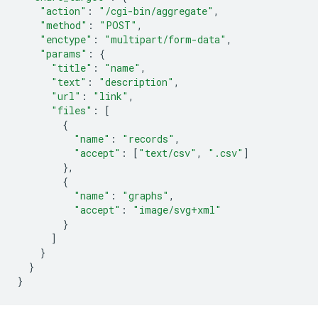
"action"
:
"/cgi-bin/aggregate"
,
"method"
:
"POST"
,
"enctype"
:
"multipart/form-data"
,
"params"
:
{
"title"
:
"name"
,
"text"
:
"description"
,
"url"
:
"link"
,
"files"
:
[
{
"name"
:
"records"
,
"accept"
:
[
"text/csv"
,
".csv"
]
},
{
"name"
:
"graphs"
,
"accept"
:
"image/svg+xml"
}
]
}
}
}