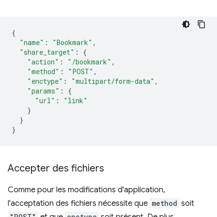
{
"name"
:
"Bookmark"
,
"share_target"
:
{
"action"
:
"/bookmark"
,
"method"
:
"POST"
,
"enctype"
:
"multipart/form-data"
,
"params"
:
{
"url"
:
"link"
}
}
}
Accepter des fichiers
Comme pour les modifications d'application,
l'acceptation des fichiers nécessite que
method
soit
"POST"
enctype