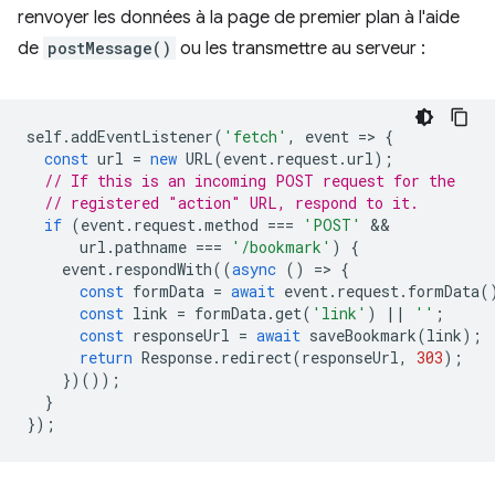
renvoyer les données à la page de premier plan à l'aide
de
postMessage()
ou les transmettre au serveur :
self
.
addEventListener
(
'fetch'
,
event
=
>
{
const
url
=
new
URL
(
event
.
request
.
url
);
// If this is an incoming POST request for the
// registered "action" URL, respond to it.
if
(
event
.
request
.
method
===
'POST'
url
.
pathname
===
'/bookmark'
)
{
event
.
respondWith
((
async
()
=
>
{
const
formData
=
await
event
.
request
.
formData
(
const
link
=
formData
.
get
(
'link'
)
||
''
;
const
responseUrl
=
await
saveBookmark
(
link
);
return
Response
.
redirect
(
responseUrl
,
303
);
})());
}
});