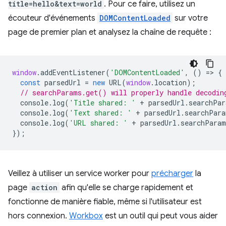
title=hello&text=world
. Pour ce faire, utilisez un
écouteur d'événements
DOMContentLoaded
sur votre
page de premier plan et analysez la chaîne de requête :
window
.
addEventListener
(
'DOMContentLoaded'
,
()
=
>
{
const
parsedUrl
=
new
URL
(
window
.
location
);
// searchParams.get() will properly handle decodin
console
.
log
(
'Title shared: '
+
parsedUrl
.
searchPar
console
.
log
(
'Text shared: '
+
parsedUrl
.
searchPara
console
.
log
(
'URL shared: '
+
parsedUrl
.
searchParam
});
Veillez à utiliser un service worker pour
précharger
la
page
action
afin qu'elle se charge rapidement et
fonctionne de manière fiable, même si l'utilisateur est
hors connexion.
Workbox
est un outil qui peut vous aider