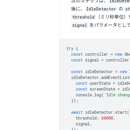
次のステップは、
IdleDete
後に、
IdleDetector
の
s
threshold
（ミリ秒単位）
signal
をパラメータとし
try
{
const
controller
=
new
Ab
const
signal
=
controller
const
idleDetector
=
new
idleDetector
.
addEventList
const
userState
=
idleD
const
screenState
=
idl
console
.
log
(
`Idle chang
});
await
idleDetector
.
start
(
threshold
:
60000
,
signal
,
});