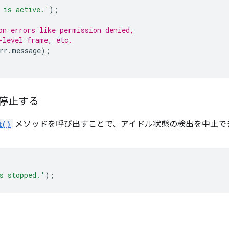
 is active.'
);
on errors like permission denied,
-level frame, etc.
rr
.
message
);
停止する
t()
メソッドを呼び出すことで、アイドル状態の検出を中止で
s stopped.'
);