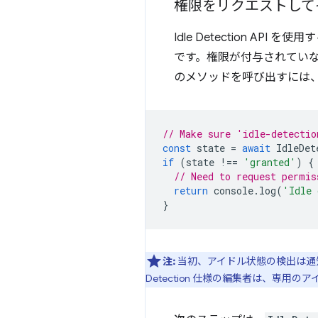
権限をリクエストして
Idle Detection API
です。権限が付与されてい
のメソッドを呼び出すには
// Make sure 'idle-detectio
const
state
=
await
IdleDet
if
(
state
!==
'granted'
)
{
// Need to request permis
return
console
.
log
(
'Idle 
}
注:
当初、アイドル状態の検出は通知
Detection 仕様の編集者は、専用