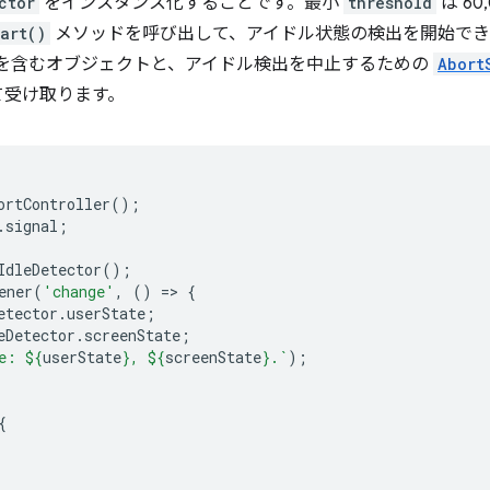
ctor
をインスタンス化することです。最小
threshold
は 60
tart()
メソッドを呼び出して、アイドル状態の検出を開始でき
を含むオブジェクトと、アイドル検出を中止するための
Abort
て受け取ります。
ortController
();
.
signal
;
IdleDetector
();
ener
(
'change'
,
()
=
>
{
etector
.
userState
;
eDetector
.
screenState
;
e: 
${
userState
}
, 
${
screenState
}
.`
);
{