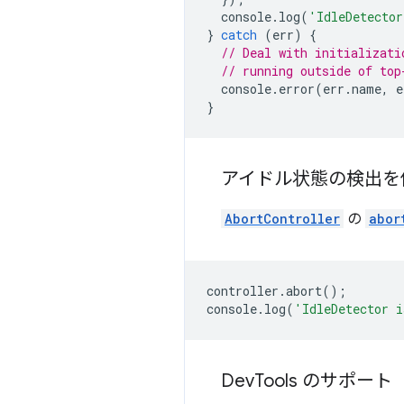
console
.
log
(
'IdleDetector
}
catch
(
err
)
{
// Deal with initializati
// running outside of top
console
.
error
(
err
.
name
,
e
}
アイドル状態の検出を
AbortController
の
abor
controller
.
abort
();
console
.
log
(
'IdleDetector i
Dev
Tools のサポート