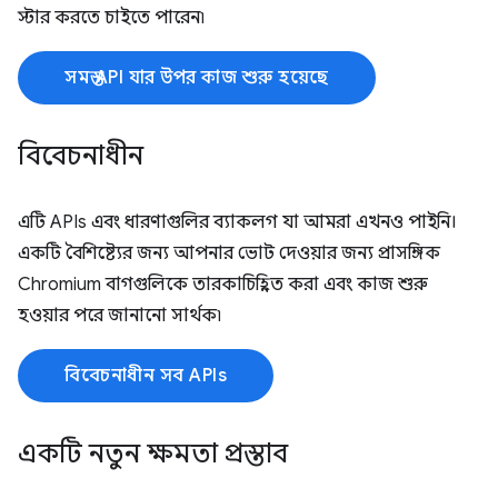
স্টার করতে চাইতে পারেন৷
সমস্ত API যার উপর কাজ শুরু হয়েছে
বিবেচনাধীন
এটি APIs এবং ধারণাগুলির ব্যাকলগ যা আমরা এখনও পাইনি।
একটি বৈশিষ্ট্যের জন্য আপনার ভোট দেওয়ার জন্য প্রাসঙ্গিক
Chromium বাগগুলিকে তারকাচিহ্নিত করা এবং কাজ শুরু
হওয়ার পরে জানানো সার্থক৷
বিবেচনাধীন সব APIs
একটি নতুন ক্ষমতা প্রস্তাব