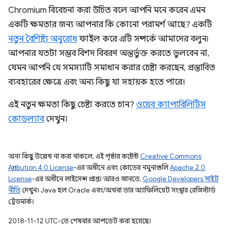
Chromium বিবেচনা করা উচিত বলে আপনি মনে করেন এমন
একটি ক্ষমতার জন্য আপনার কি কোনো পরামর্শ আছে? একটি
নতুন বৈশিষ্ট্য অনুরোধ
ফাইল করে এটি সম্পর্কে আমাদের বলুন৷
আপনার যতটা সম্ভব বিশদ বিবরণ অন্তর্ভুক্ত করতে ভুলবেন না,
যেমন আপনি যে সমস্যাটি সমাধান করার চেষ্টা করছেন, প্রস্তাবিত
ব্যবহারের ক্ষেত্রে এবং অন্য কিছু যা সহায়ক হতে পারে।
এই নতুন ক্ষমতা কিছু চেষ্টা করতে চান?
ওয়েব ক্যাপাবিলিটিস
কোডল্যাব
দেখুন।
অন্য কিছু উল্লেখ না করা থাকলে, এই পৃষ্ঠার কন্টেন্ট
Creative Commons
Attribution 4.0 License
-এর অধীনে এবং কোডের নমুনাগুলি
Apache 2.0
License
-এর অধীনে লাইসেন্স প্রাপ্ত। আরও জানতে,
Google Developers সাইট
নীতি
দেখুন। Java হল Oracle এবং/অথবা তার অ্যাফিলিয়েট সংস্থার রেজিস্টার্ড
ট্রেডমার্ক।
2018-11-12 UTC-তে শেষবার আপডেট করা হয়েছে।