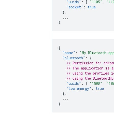
"uuids"
:
[
"1105"
,
"11
"socket"
:
true
},
...
}
{
"name"
:
"My Bluetooth ap
"bluetooth"
:
{
// Permission for chrom
// The application is a
// using the profiles i
// using the BluetoothL
"uuids"
:
[
"180D"
,
"18
"low_energy"
:
true
},
...
}