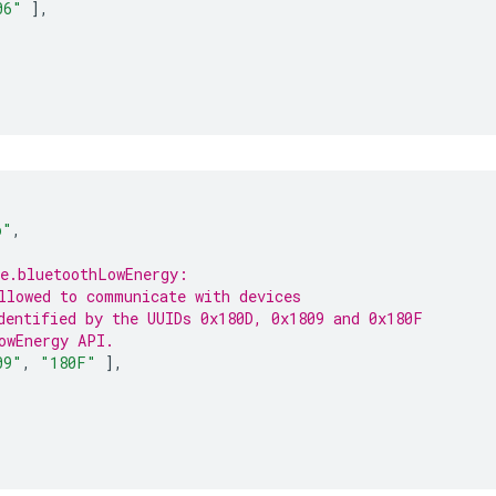
06"
],
p"
,
e.bluetoothLowEnergy:
llowed to communicate with devices
dentified by the UUIDs 0x180D, 0x1809 and 0x180F
owEnergy API.
09"
,
"180F"
],