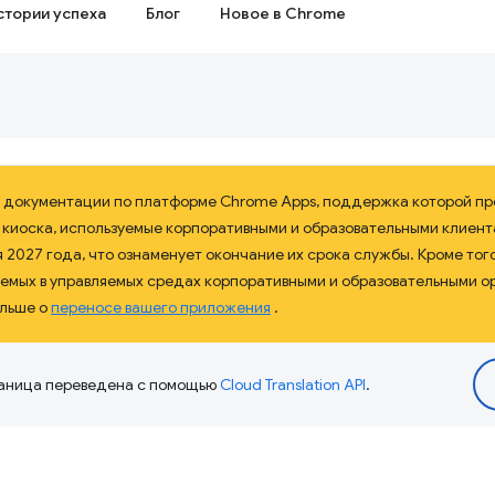
стории успеха
Блог
Новое в Chrome
ю документации по платформе Chrome Apps, поддержка которой пр
киоска, используемые корпоративными и образовательными клиент
2027 года, что ознаменует окончание их срока службы. Кроме того
емых в управляемых средах корпоративными и образовательными ор
ольше о
переносе вашего приложения
.
аница переведена с помощью
Cloud Translation API
.