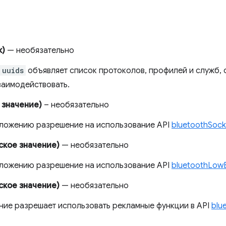
к)
— необязательно
uuids
объявляет список протоколов, профилей и служб,
заимодействовать.
 значение)
– необязательно
иложению разрешение на использование API
bluetoothSock
ское значение)
— необязательно
иложению разрешение на использование API
bluetoothLow
ское значение)
— необязательно
ние разрешает использовать рекламные функции в API
blu