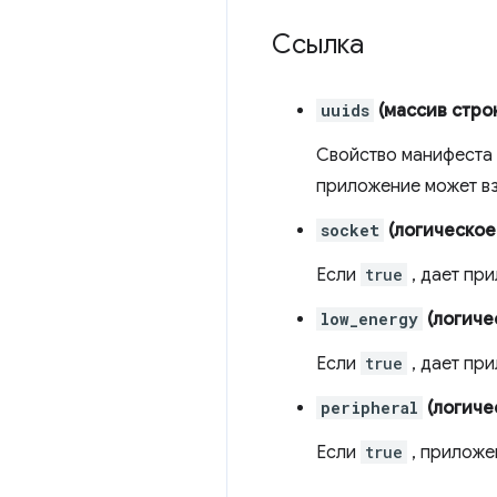
Ссылка
uuids
(массив стро
Свойство манифеста
приложение может в
socket
(логическое
Если
true
, дает пр
low_energy
(логиче
Если
true
, дает пр
peripheral
(логиче
Если
true
, приложе