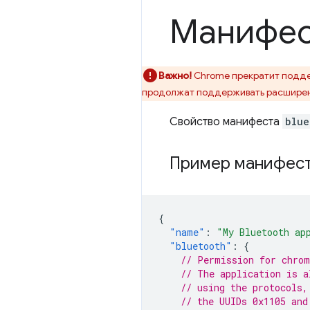
Манифес
Важно!
Chrome прекратит подде
продолжат поддерживать расшире
Свойство манифеста
blue
Пример манифес
{
"name"
:
"My Bluetooth ap
"bluetooth"
:
{
// Permission for chrom
// The application is a
// using the protocols,
// the UUIDs 0x1105 and