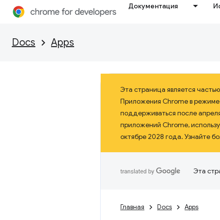
Документация
И
Docs
Apps
Эта страница является часть
Приложения Chrome в режиме 
поддерживаться после апреля 
приложений Chrome, использу
октябре 2028 года. Узнайте б
Эта стр
Главная
Docs
Apps