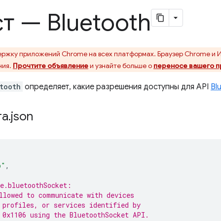
т — Bluetooth
ржку приложений Chrome на всех платформах. Браузер Chrome и 
ния.
Прочтите объявление
и узнайте больше о
переносе вашего 
tooth
определяет, какие разрешения доступны для API
Bl
та
.
json
p"
,
e.bluetoothSocket:
llowed to communicate with devices
 profiles, or services identified by
 0x1106 using the BluetoothSocket API.