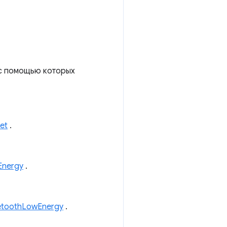
 с помощью которых
et
.
Energy
.
etoothLowEnergy
.