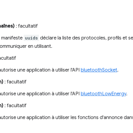
haînes)
: facultatif
r manifeste
uuids
déclare la liste des protocoles, profils et se
ommuniquer en utilisant.
acultatif
autorise une application à utiliser l'API
bluetoothSocket
.
n)
: facultatif
autorise une application à utiliser l'API
bluetoothLowEnergy
.
n)
: facultatif
 autorise une application à utiliser les fonctions d'annonce da