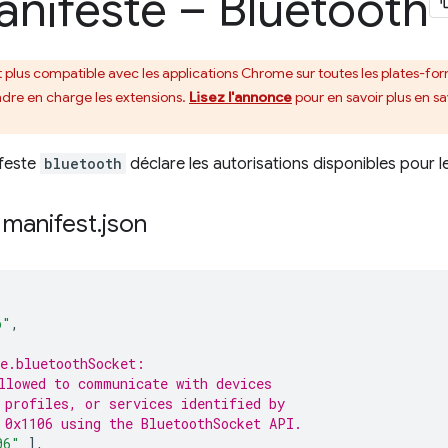
anifeste – Bluetooth
 plus compatible avec les applications Chrome sur toutes les plates-fo
re en charge les extensions.
Lisez l'annonce
pour en savoir plus en sav
ifeste
bluetooth
déclare les autorisations disponibles pour l
 manifest
.
json
p"
,
e.bluetoothSocket:
llowed to communicate with devices
 profiles, or services identified by
 0x1106 using the BluetoothSocket API.
06"
],