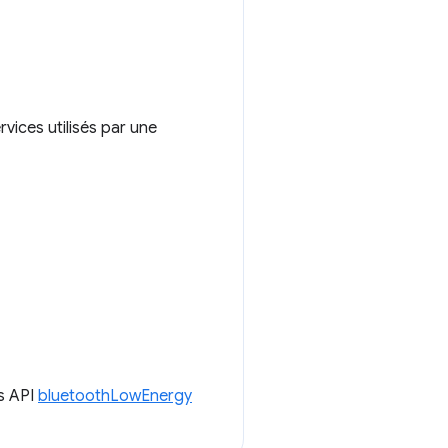
rvices utilisés par une
ns API
bluetoothLowEnergy