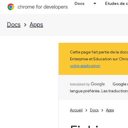
Docs
Études de 
Docs
Apps
Cette page fait partie de la do
Enterprise et Education sur Chro
votre application
Google u
langue préférée. Les traduction
Accueil
Docs
Apps