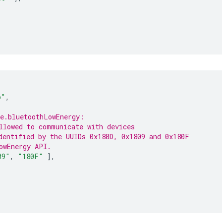
p"
,
e.bluetoothLowEnergy:
llowed to communicate with devices
dentified by the UUIDs 0x180D, 0x1809 and 0x180F
owEnergy API.
09"
,
"180F"
],