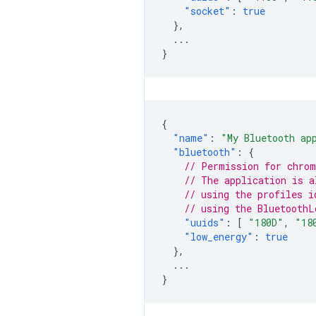
"socket"
:
true
},
...
}
{
"name"
:
"My Bluetooth ap
"bluetooth"
:
{
// Permission for chrom
// The application is a
// using the profiles i
// using the BluetoothL
"uuids"
:
[
"180D"
,
"18
"low_energy"
:
true
},
...
}