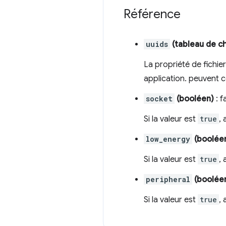
Référence
uuids
(tableau de c
La propriété de fichie
application. peuvent c
socket
(booléen)
: f
Si la valeur est
true
, 
low_energy
(boolée
Si la valeur est
true
, 
peripheral
(boolée
Si la valeur est
true
,