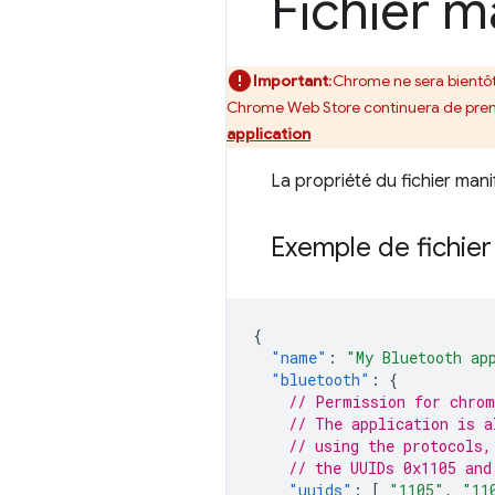
Fichier m
Important
:Chrome ne sera bientôt
Chrome Web Store continuera de prend
application
La propriété du fichier man
Exemple de fichier
{
"name"
:
"My Bluetooth ap
"bluetooth"
:
{
// Permission for chrom
// The application is a
// using the protocols,
// the UUIDs 0x1105 and
"uuids"
:
[
"1105"
,
"11