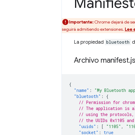
Manifiest
Importante:
Chrome dejará de ser
seguirá admitiendo extensiones.
Lee 
La propiedad
bluetooth
d
Archivo manifest
.
j
{
"name"
:
"My Bluetooth ap
"bluetooth"
:
{
// Permission for chrom
// The application is a
// using the protocols,
// the UUIDs 0x1105 and
"uuids"
:
[
"1105"
,
"11
"socket"
:
true