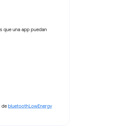
cios que una app puedan
I de
bluetoothLowEnergy