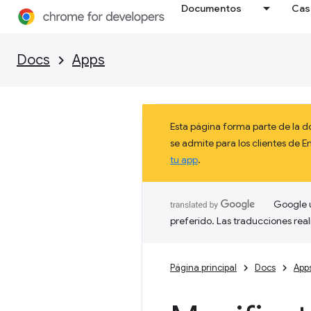
Documentos
Cas
Docs
Apps
Esta página forma parte de la 
se admite para los clientes de
tu app
.
Google u
preferido. Las traducciones rea
Página principal
Docs
App