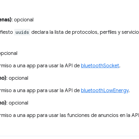
enas)
: opcional
fiesto
uuids
declara la lista de protocolos, perfiles y servi
opcional
rmiso a una app para usar la API de
bluetoothSocket
.
no)
: opcional
rmiso a una app para usar la API de
bluetoothLowEnergy
.
no)
: opcional
rmiso a una app para usar las funciones de anuncios en la AP