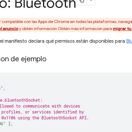
o: Bluetooth
 compatible con las Apps de Chrome en todas las plataformas. nave
el anuncio
y obtén información Obtén más información para
migrar tu
el manifiesto declara qué permisos están disponibles para
Bl
son de ejemplo
p"
,
e.bluetoothSocket:
llowed to communicate with devices
 profiles, or services identified by
 0x1106 using the BluetoothSocket API.
06"
],