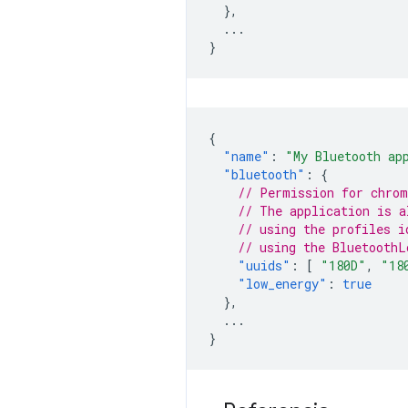
},
...
}
{
"name"
:
"My Bluetooth ap
"bluetooth"
:
{
// Permission for chrom
// The application is a
// using the profiles i
// using the BluetoothL
"uuids"
:
[
"180D"
,
"18
"low_energy"
:
true
},
...
}