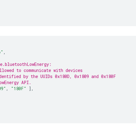
p"
,
e.bluetoothLowEnergy:
llowed to communicate with devices
dentified by the UUIDs 0x180D, 0x1809 and 0x180F
owEnergy API.
09"
,
"180F"
],