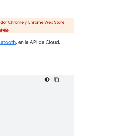
gador Chrome y Chrome Web Store
 app
.
uetooth
. en la API de Cloud.