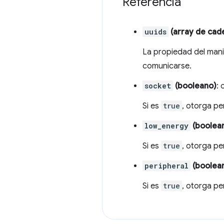
Referencia
uuids
(array de cad
La propiedad del mani
comunicarse.
socket
(booleano)
: 
Si es
true
, otorga pe
low_energy
(boolea
Si es
true
, otorga pe
peripheral
(boolea
Si es
true
, otorga pe