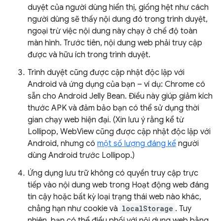
duyệt của người dùng hiển thị, giống hệt như cách
người dùng sẽ thấy nội dung đó trong trình duyệt,
ngoại trừ việc nội dung này chạy ở chế độ toàn
màn hình. Trước tiên, nội dung web phải truy cập
được và hữu ích trong trình duyệt.
Trình duyệt cũng được cập nhật độc lập với
Android và ứng dụng của bạn – ví dụ: Chrome có
sẵn cho Android Jelly Bean. Điều này giúp giảm kích
thước APK và đảm bảo bạn có thể sử dụng thời
gian chạy web hiện đại. (Xin lưu ý rằng kể từ
Lollipop, WebView cũng được cập nhật độc lập với
Android, nhưng có
một số lượng đáng kể
người
dùng Android trước Lollipop.)
Ứng dụng lưu trữ không có quyền truy cập trực
tiếp vào nội dung web trong Hoạt động web đáng
tin cậy hoặc bất kỳ loại trạng thái web nào khác,
chẳng hạn như cookie và
localStorage
. Tuy
nhiên, bạn có thể điều phối với nội dung web bằng