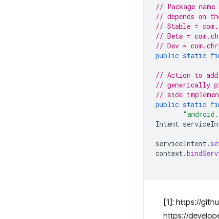
// Package name 
// depends on th
// Stable = com.
// Beta = com.ch
// Dev = com.chr
public
static
fi
// Action to add
// generically p
// side implemen
public
static
fi
"android.
Intent
serviceIn
serviceIntent
.
se
context
.
bindServ
[1]: https://g
https://develop