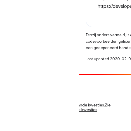
https://develo
Tenzij anders vermeld, i
codevoorbeelden gelicen
een gedeponeerd handels
Last updated 2020-02-0
Bijdragen
Meld een bug
Zie openstaande kwesties,Zie openstaande kwesties,Zie
openstaande kwesties,Zie openstaande kwesties