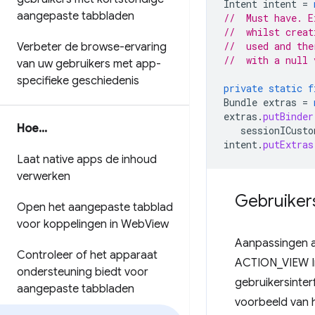
Intent
intent
=
aangepaste tabbladen
//  Must have. E
//  whilst creat
//  used and the
Verbeter de browse-ervaring
//  with a null 
van uw gebruikers met app-
specifieke geschiedenis
private
static
f
Bundle
extras
=
extras
.
putBinder
Hoe
.
.
.
sessionICusto
intent
.
putExtras
Laat native apps de inhoud
verwerken
Gebruiker
Open het aangepaste tabblad
voor koppelingen in Web
View
Aanpassingen a
Controleer of het apparaat
ACTION_VIEW Int
ondersteuning biedt voor
gebruikersinter
aangepaste tabbladen
voorbeeld van 