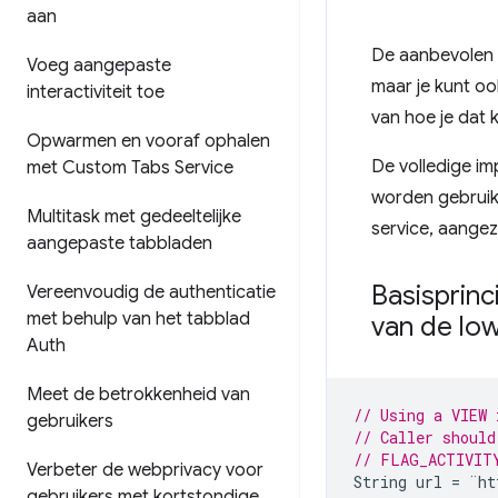
aan
De aanbevolen m
Voeg aangepaste
maar je kunt oo
interactiviteit toe
van hoe je dat 
Opwarmen en vooraf ophalen
De volledige im
met Custom Tabs Service
worden gebruik
Multitask met gedeeltelijke
service, aangez
aangepaste tabbladen
Basisprin
Vereenvoudig de authenticatie
met behulp van het tabblad
van de low
Auth
Meet de betrokkenheid van
// Using a VIEW 
gebruikers
// Caller should
// FLAG_ACTIVIT
Verbeter de webprivacy voor
String
url
=
¨
ht
gebruikers met kortstondige