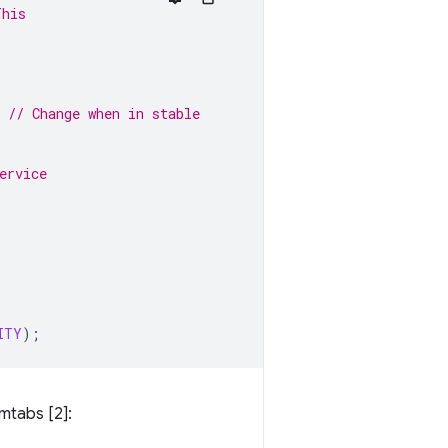
This
// Change when in stable
 
ervice 
ITY
);
mtabs [2]: