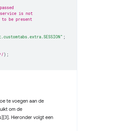
passed
service is not 
 to be present 
t.customtabs.extra.SESSION"
;
*/
);
oe te voegen aan de
ruikt om de
][3]. Hieronder volgt een