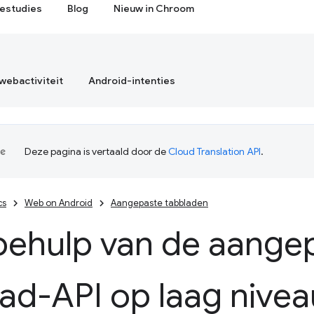
estudies
Blog
Nieuw in Chroom
webactiviteit
Android-intenties
Deze pagina is vertaald door de
Cloud Translation API
.
cs
Web on Android
Aangepaste tabbladen
behulp van de aange
ad-API op laag nivea