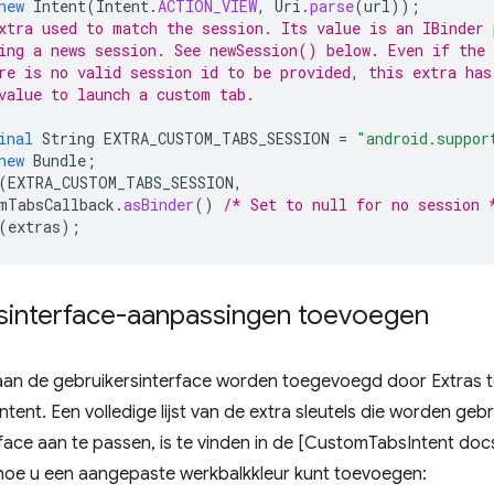
new
Intent
(
Intent
.
ACTION_VIEW
,
Uri
.
parse
(
url
));
xtra used to match the session. Its value is an IBinder 
ing a news session. See newSession() below. Even if the 
re is no valid session id to be provided, this extra has
value to launch a custom tab.
inal
String
EXTRA_CUSTOM_TABS_SESSION
=
"android.suppor
new
Bundle
;
(
EXTRA_CUSTOM_TABS_SESSION
,
mTabsCallback
.
asBinder
()
/* Set to null for no session 
(
extras
);
sinterface-aanpassingen toevoegen
an de gebruikersinterface worden toegevoegd door Extras t
ent. Een volledige lijst van de extra sleutels die worden geb
face aan te passen, is te vinden in de [CustomTabsIntent docs
hoe u een aangepaste werkbalkkleur kunt toevoegen: