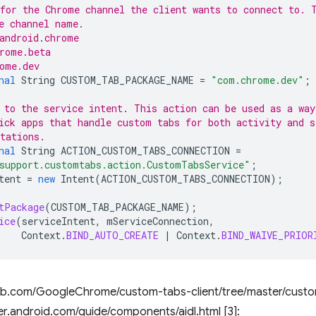
for the Chrome channel the client wants to connect to. 
e channel name.
android.chrome
rome.beta
ome.dev
nal
String
CUSTOM_TAB_PACKAGE_NAME
=
"com.chrome.dev"
;
 to the service intent. This action can be used as a way
ick apps that handle custom tabs for both activity and s
tations.
nal
String
ACTION_CUSTOM_TABS_CONNECTION
=
support.customtabs.action.CustomTabsService"
;
tent
=
new
Intent
(
ACTION_CUSTOM_TABS_CONNECTION
);
tPackage
(
CUSTOM_TAB_PACKAGE_NAME
);
ice
(
serviceIntent
,
mServiceConnection
,
Context
.
BIND_AUTO_CREATE
|
Context
.
BIND_WAIVE_PRIOR
ithub.com/GoogleChrome/custom-tabs-client/tree/master/custo
er.android.com/guide/components/aidl.html [3]: