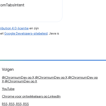
stomTabsIntent
ibution 4.0-licentie
en zijn
het
Google Developers-sitebeleid
. Java is
Volgen
@ChromiumDev op X,@ChromiumDev op X,@ChromiumDev op
X,@ChromiumDev op X
YouTube
Chrome voor ontwikkelaars op LinkedIn
RSS, RSS, RSS, RSS