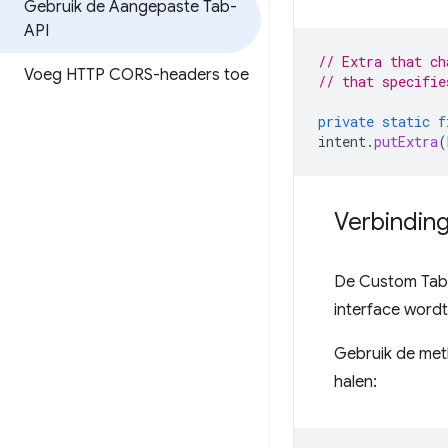
Gebruik de Aangepaste Tab-
API
// Extra that ch
Voeg HTTP CORS-headers toe
// that specifie
private
static
f
intent
.
putExtra
(
Verbindin
De Custom Tabs
interface word
Gebruik de met
halen: