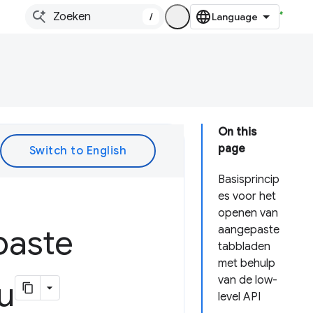
/
On this
page
Basisprincip
es voor het
openen van
paste
aangepaste
tabbladen
met behulp
van de low-
u
level API