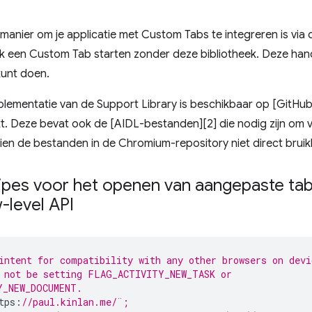
anier om je applicatie met Custom Tabs te integreren is via 
k een Custom Tab starten zonder deze bibliotheek. Deze hand
kunt doen.
plementatie van de Support Library is beschikbaar op [GitHub
t. Deze bevat ook de [AIDL-bestanden][2] die nodig zijn om 
ien de bestanden in de Chromium-repository niet direct bruik
cipes voor het openen van aangepaste ta
-level API
intent for compatibility with any other browsers on devi
 not be setting FLAG_ACTIVITY_NEW_TASK or 
Y_NEW_DOCUMENT. 
tps
:
//paul.kinlan.me/¨;