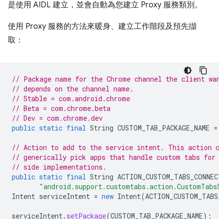
是使用 AIDL 建立，並會自動為您建立 Proxy 服務類別。
使用 Proxy 服務的方法來暖身、建立工作階段及預先擷
取：
// Package name for the Chrome channel the client wa
// depends on the channel name.
// Stable = com.android.chrome
// Beta = com.chrome.beta
// Dev = com.chrome.dev
public
static
final
String
CUSTOM_TAB_PACKAGE_NAME
=
// Action to add to the service intent. This action 
// generically pick apps that handle custom tabs for
// side implementations.
public
static
final
String
ACTION_CUSTOM_TABS_CONNEC
"android.support.customtabs.action.CustomTabs
Intent
serviceIntent
=
new
Intent
(
ACTION_CUSTOM_TABS
serviceIntent
.
setPackage
(
CUSTOM_TAB_PACKAGE_NAME
);