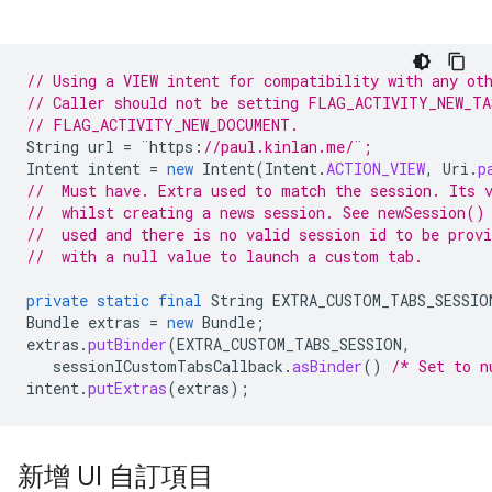
// Using a VIEW intent for compatibility with any ot
// Caller should not be setting FLAG_ACTIVITY_NEW_TA
// FLAG_ACTIVITY_NEW_DOCUMENT. 
String
url
=
¨
https
:
//paul.kinlan.me/¨;
Intent
intent
=
new
Intent
(
Intent
.
ACTION_VIEW
,
Uri
.
p
//  Must have. Extra used to match the session. Its 
//  whilst creating a news session. See newSession()
//  used and there is no valid session id to be provi
//  with a null value to launch a custom tab.
private
static
final
String
EXTRA_CUSTOM_TABS_SESSIO
Bundle
extras
=
new
Bundle
;
extras
.
putBinder
(
EXTRA_CUSTOM_TABS_SESSION
,
sessionICustomTabsCallback
.
asBinder
()
/* Set to n
intent
.
putExtras
(
extras
);
新增 UI 自訂項目