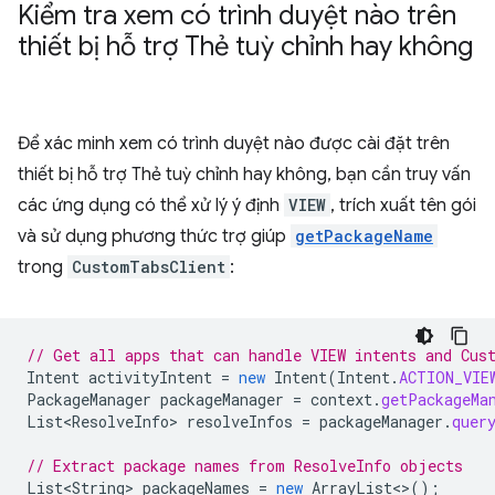
Kiểm tra xem có trình duyệt nào trên
thiết bị hỗ trợ Thẻ tuỳ chỉnh hay không
Để xác minh xem có trình duyệt nào được cài đặt trên
thiết bị hỗ trợ Thẻ tuỳ chỉnh hay không, bạn cần truy vấn
các ứng dụng có thể xử lý ý định
VIEW
, trích xuất tên gói
và sử dụng phương thức trợ giúp
getPackageName
trong
CustomTabsClient
:
// Get all apps that can handle VIEW intents and Cus
Intent
activityIntent
=
new
Intent
(
Intent
.
ACTION_VIE
PackageManager
packageManager
=
context
.
getPackageMa
List<ResolveInfo>
resolveInfos
=
packageManager
.
quer
// Extract package names from ResolveInfo objects
List<String>
packageNames
=
new
ArrayList
<>
();