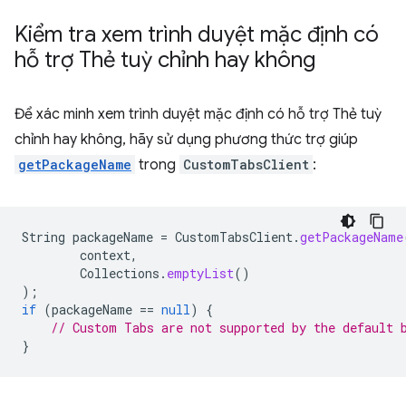
Kiểm tra xem trình duyệt mặc định có
hỗ trợ Thẻ tuỳ chỉnh hay không
Để xác minh xem trình duyệt mặc định có hỗ trợ Thẻ tuỳ
chỉnh hay không, hãy sử dụng phương thức trợ giúp
getPackageName
trong
CustomTabsClient
:
String
packageName
=
CustomTabsClient
.
getPackageName
context
,
Collections
.
emptyList
()
);
if
(
packageName
==
null
)
{
// Custom Tabs are not supported by the default 
}