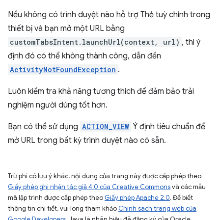
Nếu không có trình duyệt nào hỗ trợ Thẻ tuỳ chỉnh trong
thiết bị và bạn mở một URL bằng
customTabsIntent.launchUrl(context, url)
, thì ý
định đó có thể không thành công, dẫn đến
ActivityNotFoundException
.
Luôn kiểm tra khả năng tương thích để đảm bảo trải
nghiệm người dùng tốt hơn.
Bạn có thể sử dụng
ACTION_VIEW
Ý định tiêu chuẩn để
mở URL trong bất kỳ trình duyệt nào có sẵn.
Trừ phi có lưu ý khác, nội dung của trang này được cấp phép theo
Giấy phép ghi nhận tác giả 4.0 của Creative Commons
và các mẫu
mã lập trình được cấp phép theo
Giấy phép Apache 2.0
. Để biết
thông tin chi tiết, vui lòng tham khảo
Chính sách trang web của
Google Developers
. Java là nhãn hiệu đã đăng ký của Oracle