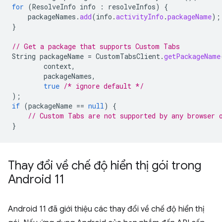
for
(
ResolveInfo
info
:
resolveInfos
)
{
packageNames
.
add
(
info
.
activityInfo
.
packageName
);
}
// Get a package that supports Custom Tabs
String
packageName
=
CustomTabsClient
.
getPackageName
context
,
packageNames
,
true
/* ignore default */
);
if
(
packageName
==
null
)
{
// Custom Tabs are not supported by any browser 
}
Thay đổi về chế độ hiển thị gói trong
Android 11
Android 11 đã giới thiệu các thay đổi về chế độ hiển thị