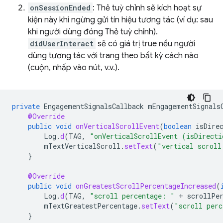
onSessionEnded
: Thẻ tuỳ chỉnh sẽ kích hoạt sự
kiện này khi ngừng gửi tín hiệu tương tác (ví dụ: sau
khi người dùng đóng Thẻ tuỳ chỉnh).
didUserInteract
sẽ có giá trị true nếu người
dùng tương tác với trang theo bất kỳ cách nào
(cuộn, nhấp vào nút, v.v.).
private
EngagementSignalsCallback
mEngagementSignals
@Override
public
void
onVerticalScrollEvent
(
boolean
isDire
Log
.
d
(
TAG
,
"onVerticalScrollEvent (isDirecti
mTextVerticalScroll
.
setText
(
"vertical scroll
}
@Override
public
void
onGreatestScrollPercentageIncreased
(
Log
.
d
(
TAG
,
"scroll percentage: "
+
scrollPe
mTextGreatestPercentage
.
setText
(
"scroll perc
}