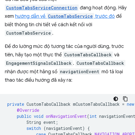
CustomTabsServiceConnection
đang hoạt động. Hãy
xem
hướng dẫn về
CustomTabsService
trước đó
để
biết thông tin chi tiết về cách kết nối với
CustomTabsService
.
Để đo lường mức độ tương tác của người dùng, trước
tiên, hãy tạo một thực thể
CustomTabsCallback
và
EngagementSignalsCallback
.
CustomTabsCallback
nhận được một hằng số
navigationEvent
mô tả loại
thao tác điều hướng đã xảy ra:
private
CustomTabsCallback
mCustomTabsCallback
=
new
@Override
public
void
onNavigationEvent
(
int
navigationEven
String
event
;
switch
(
navigationEvent
)
{
case
CustomTabsCallback
.
NAVIGATION_ABORT