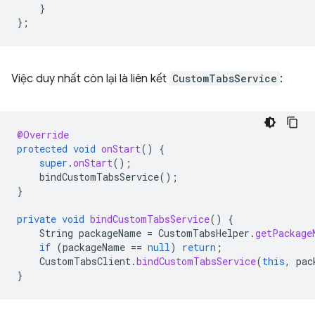
}
};
Việc duy nhất còn lại là liên kết
CustomTabsService
:
@Override
protected
void
onStart
()
{
super
.
onStart
();
bindCustomTabsService
();
}
private
void
bindCustomTabsService
()
{
String
packageName
=
CustomTabsHelper
.
getPackage
if
(
packageName
==
null
)
return
;
CustomTabsClient
.
bindCustomTabsService
(
this
,
pac
}