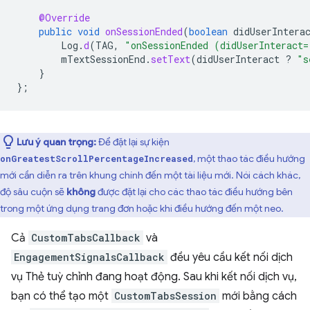
@Override
public
void
onSessionEnded
(
boolean
didUserIntera
Log
.
d
(
TAG
,
"onSessionEnded (didUserInteract=
mTextSessionEnd
.
setText
(
didUserInteract
?
"s
}
};
Lưu ý quan trọng:
Để đặt lại sự kiện
, một thao tác điều hướng
onGreatestScrollPercentageIncreased
mới cần diễn ra trên khung chính đến một tài liệu mới. Nói cách khác,
độ sâu cuộn sẽ
không
được đặt lại cho các thao tác điều hướng bên
trong một ứng dụng trang đơn hoặc khi điều hướng đến một neo.
Cả
CustomTabsCallback
và
EngagementSignalsCallback
đều yêu cầu kết nối dịch
vụ Thẻ tuỳ chỉnh đang hoạt động. Sau khi kết nối dịch vụ,
bạn có thể tạo một
CustomTabsSession
mới bằng cách