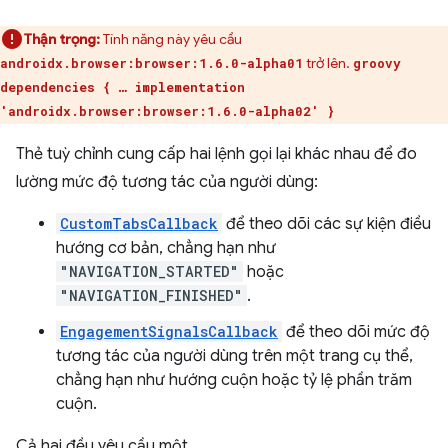
Thận trọng:
Tính năng này yêu cầu
trở lên.
androidx.browser:browser:1.6.0-alpha01
groovy
dependencies { … implementation
'androidx.browser:browser:1.6.0-alpha02' }
Thẻ tuỳ chỉnh cung cấp hai lệnh gọi lại khác nhau để đo
lường mức độ tương tác của người dùng:
CustomTabsCallback
để theo dõi các sự kiện điều
hướng cơ bản, chẳng hạn như
"NAVIGATION_STARTED"
hoặc
"NAVIGATION_FINISHED"
.
EngagementSignalsCallback
để theo dõi mức độ
tương tác của người dùng trên một trang cụ thể,
chẳng hạn như hướng cuộn hoặc tỷ lệ phần trăm
cuộn.
Cả hai đều yêu cầu một