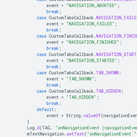
event
=
"NAVIGATION_ABORTED"
;
break
;
case
CustomTabsCallback
.
NAVIGATION_FAILE
event
=
"NAVIGATION_FAILED"
;
break
;
case
CustomTabsCallback
.
NAVIGATION_FINIS
event
=
"NAVIGATION_FINISHED"
;
break
;
case
CustomTabsCallback
.
NAVIGATION_START
event
=
"NAVIGATION_STARTED"
;
break
;
case
CustomTabsCallback
.
TAB_SHOWN
:
event
=
"TAB_SHOWN"
;
break
;
case
CustomTabsCallback
.
TAB_HIDDEN
:
event
=
"TAB_HIDDEN"
;
break
;
default
:
event
=
String
.
valueOf
(
navigationEve
}
Log
.
d
(
TAG
,
"onNavigationEvent (navigationEve
mTextNavigation
.
setText
(
"onNavigationEvent "