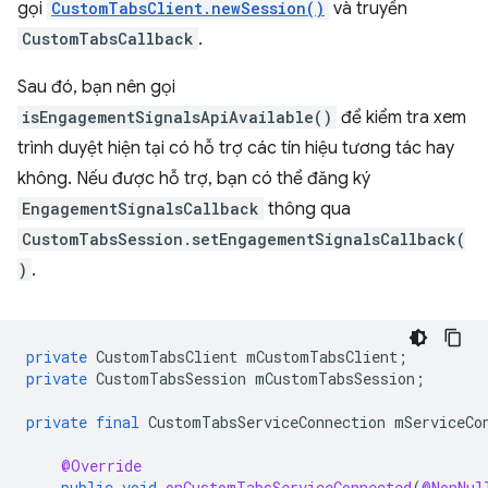
gọi
CustomTabsClient.newSession()
và truyền
CustomTabsCallback
.
Sau đó, bạn nên gọi
isEngagementSignalsApiAvailable()
để kiểm tra xem
trình duyệt hiện tại có hỗ trợ các tín hiệu tương tác hay
không. Nếu được hỗ trợ, bạn có thể đăng ký
EngagementSignalsCallback
thông qua
CustomTabsSession.setEngagementSignalsCallback(
)
.
private
CustomTabsClient
mCustomTabsClient
;
private
CustomTabsSession
mCustomTabsSession
;
private
final
CustomTabsServiceConnection
mServiceCo
@Override
public
void
onCustomTabsServiceConnected
(
@NonNul