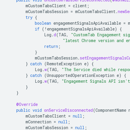
mCustomTabsClient
=
client
;
mCustomTabsSession
=
mCustomTabsClient
.
newSe
try
{
boolean
engagementSignalsApiAvailable
=
if
(
!
engagementSignalsApiAvailable
)
{
Log
.
d
(
TAG
,
"CustomTab Engagement sig
"latest Chrome version and e
return
;
}
mCustomTabsSession
.
setEngagementSignalsC
}
catch
(
RemoteException
e
)
{
Log
.
w
(
TAG
,
"The Service died while respo
}
catch
(
UnsupportedOperationException
e
)
{
Log
.
w
(
TAG
,
"Engagement Signals API isn't
}
}
@Override
public
void
onServiceDisconnected
(
ComponentName
mCustomTabsClient
=
null
;
mConnection
=
null
;
mCustomTabsSession
=
null
;