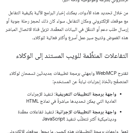
من خلال تحديد هذه الأدوات، يمكنك إخبار البرامج الآلية بكيفية التفاعل
مع موقعك الإلكتروني ومكان التفاعل، سواء كان ذلك لحجز رحلة جوية أو
إرسال طلب دعم أو التنقّل في البيانات المعقّدة. تزيل قناة الاتصال المباشر
هذه الغموض وتتيح سير عمل أسرع وأكثر فعالية للوكلاء.
التفاعلات المنظَّمة للويب المستند إلى الوكلاء
تقترح WebMCP واجهتَي برمجة تطبيقات جديدتَين تسمحان لوكلاء
المتصفّح باتّخاذ إجراءات نيابةً عن المستخدم:
واجهة برمجة التطبيقات التعريفية
: تنفيذ الإجراءات
العادية التي يمكن تحديدها مباشرةً في نماذج HTML
واجهة برمجة التطبيقات الإجرائية
: تنفيذ تفاعلات معقّدة
وديناميكية أكثر تتطلّب تنفيذ JavaScript
تعمل واجهات برمجة التطبيقات هذه كجسر، ما يجعل موقعك الإلكتروني