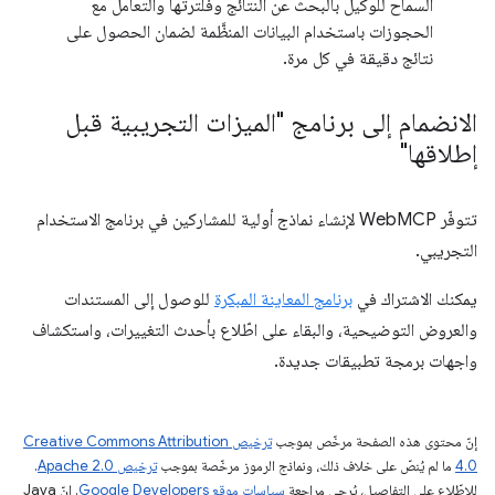
السماح للوكيل بالبحث عن النتائج وفلترتها والتعامل مع
الحجوزات باستخدام البيانات المنظَّمة لضمان الحصول على
نتائج دقيقة في كل مرة.
الانضمام إلى برنامج "الميزات التجريبية قبل
إطلاقها"
تتوفّر WebMCP لإنشاء نماذج أولية للمشاركين في برنامج الاستخدام
التجريبي.
يمكنك الاشتراك في
برنامج المعاينة المبكرة
للوصول إلى المستندات
والعروض التوضيحية، والبقاء على اطّلاع بأحدث التغييرات، واستكشاف
واجهات برمجة تطبيقات جديدة.
إنّ محتوى هذه الصفحة مرخّص بموجب
ترخيص Creative Commons Attribution
4.0‏
ما لم يُنصّ على خلاف ذلك، ونماذج الرموز مرخّصة بموجب
ترخيص Apache 2.0‏
.
للاطّلاع على التفاصيل، يُرجى مراجعة
سياسات موقع Google Developers‏
. إنّ Java