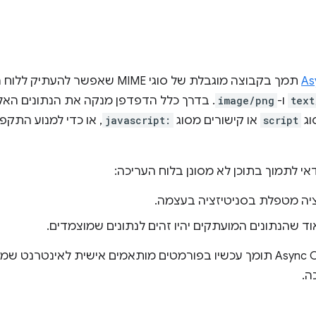
As
תמך בקבוצה מוגבלת של סוגי MIME שאפש
text
ו-
image/png
. בדרך כלל הדפדפן מנקה את הנתונים האל
script
או קישורים מסוג
javascript:
, או כדי למנוע התקפ
י לתמוך בתוכן לא מסונן בלוח העריכה:
ה מטפלת בסניטיזציה בעצמה.
 שהנתונים המועתקים יהיו זהים לנתונים שמוצמדים.
במקרים כאלה, Async Clipboard API תומך עכשיו בפורמטים מותאמים אישית 
ה.