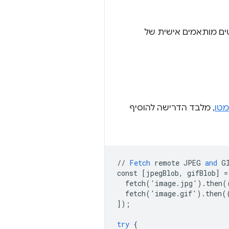
 עם תמיכה בתמונות נתמך החל מגרסה 76 של Chromium. פורמטים מותאמים אישית של
מטו
, מלבד הדרישה להוסיף
//
Fetch
remote
JPEG
and
G
const
[
jpegBlob, gifBlob
]
=
  fetch('image.jpg').then(
  fetch('image.gif').then(
]
);
try
{