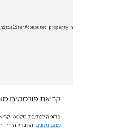
initializer#computed_property_names
.
קריאת פורמטים מו
בדומה לכתיבת טקסט, קריאת
מהם נתונים
. ההבדל היחיד ה