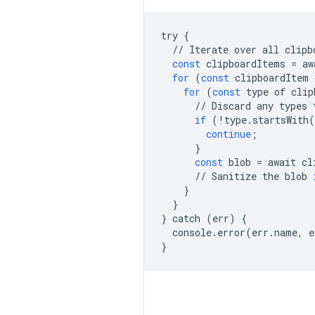
try
{
//
Iterate
over
all
clipb
const
clipboardItems
=
aw
for
(
const
clipboardItem
for
(
const
type
of
clip
//
Discard
any
types
if
(
!
type
.
startsWith
(
continue
;
}
const
blob
=
await
cl
//
Sanitize
the
blob
}
}
}
catch
(
err
)
{
console
.
error
(
err
.
name
,
e
}