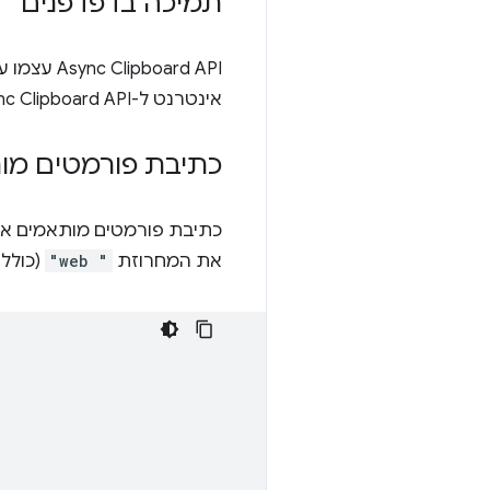
תמיכה בדפדפנים
אינטרנט ל-Async Clipboard API נתמכים במחשב וב-Chromium לנייד מגרסה 104 ואילך.
כתיבת פורמטים מות
כתיבת פורמטים מותאמים איש
את המחרוזת
"web "
(כולל הרו