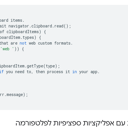
oard
items
.
ait
navigator
.
clipboard
.
read
();
of
clipboardItems
)
{
boardItem
.
types
)
{
that
are
not
web
custom
formats
.
'web '
))
{
ipboardItem
.
getType
(
type
);
if
you
need
to
,
then
process
it
in
your
app
.
rr
.
message
);
 עם אפליקציות ספציפיות לפלטפורמה