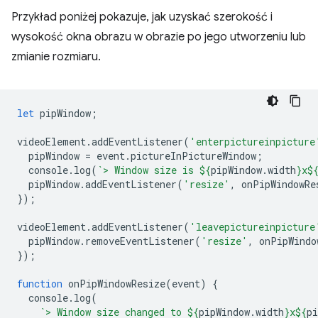
Przykład poniżej pokazuje, jak uzyskać szerokość i
wysokość okna obrazu w obrazie po jego utworzeniu lub
zmianie rozmiaru.
let
pipWindow
;
videoElement
.
addEventListener
(
'enterpictureinpicture
pipWindow
=
event
.
pictureInPictureWindow
;
console
.
log
(
`> Window size is 
${
pipWindow
.
width
}
x
$
pipWindow
.
addEventListener
(
'resize'
,
onPipWindowRe
});
videoElement
.
addEventListener
(
'leavepictureinpicture
pipWindow
.
removeEventListener
(
'resize'
,
onPipWindo
});
function
onPipWindowResize
(
event
)
{
console
.
log
(
`> Window size changed to 
${
pipWindow
.
width
}
x
${
pi