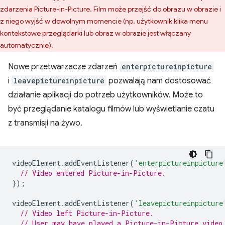
zdarzenia Picture-in-Picture. Film może przejść do obrazu w obrazie i
z niego wyjść w dowolnym momencie (np. użytkownik klika menu
kontekstowe przeglądarki lub obraz w obrazie jest włączany
automatycznie).
Nowe przetwarzacze zdarzeń
enterpictureinpicture
i
leavepictureinpicture
pozwalają nam dostosować
działanie aplikacji do potrzeb użytkowników. Może to
być przeglądanie katalogu filmów lub wyświetlanie czatu
z transmisji na żywo.
videoElement
.
addEventListener
(
'enterpictureinpicture
// Video entered Picture-in-Picture.
});
videoElement
.
addEventListener
(
'leavepictureinpicture
// Video left Picture-in-Picture.
// User may have played a Picture-in-Picture video