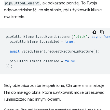
pipButtonElement
, jak pokazano poniżej. To Twoja
odpowiedzialność, co się stanie, jeśli użytkownik kliknie
dwukrotnie.
pipButtonElement
.
addEventListener
(
'click'
,
async
fun
pipButtonElement
.
disabled
=
true
;
await
videoElement
.
requestPictureInPicture
();
pipButtonElement
.
disabled
=
false
;
});
Gdy obietnica zostanie spełniona, Chrome zminimalizuje
film do małego okna, które użytkownik może przesuwać
i umieszczać nad innymi oknami.