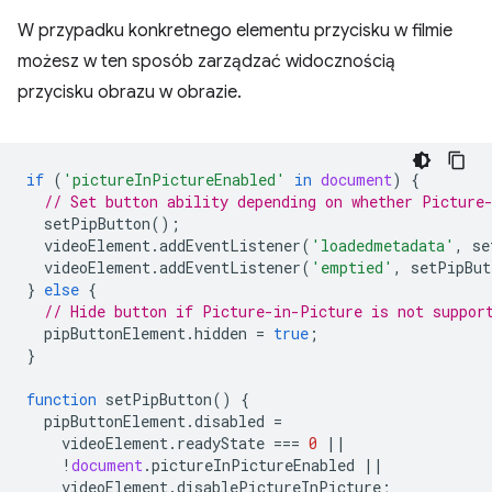
W przypadku konkretnego elementu przycisku w filmie
możesz w ten sposób zarządzać widocznością
przycisku obrazu w obrazie.
if
(
'pictureInPictureEnabled'
in
document
)
{
// Set button ability depending on whether Picture
setPipButton
();
videoElement
.
addEventListener
(
'loadedmetadata'
,
se
videoElement
.
addEventListener
(
'emptied'
,
setPipBut
}
else
{
// Hide button if Picture-in-Picture is not suppor
pipButtonElement
.
hidden
=
true
;
}
function
setPipButton
()
{
pipButtonElement
.
disabled
=
videoElement
.
readyState
===
0
||
!
document
.
pictureInPictureEnabled
||
videoElement
.
disablePictureInPicture
;