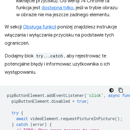
kliknięcie przycisku). Od wersji 74 Chrome ta
funkcja jest
dostępna tylko
, jeśli w trybie obrazu
w obrazie nie ma jeszcze żadnego elementu.
W sekcji
Obsługa funkcji
poniżej znajdziesz instrukcje
włączania i wyłączania przycisku na podstawie tych
ograniczeń.
Dodajmy blok
try...catch
, aby rejestrować te
potencjalne błędy i informować użytkownika o ich
występowaniu.
pipButtonElement
.
addEventListener
(
'click'
,
async
fun
pipButtonElement
.
disabled
=
true
;
try
{
await
videoElement
.
requestPictureInPicture
();
}
catch
(
error
)
{