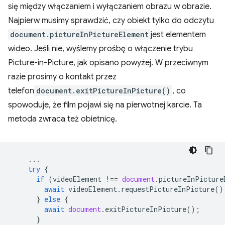
się między włączaniem i wyłączaniem obrazu w obrazie.
Najpierw musimy sprawdzić, czy obiekt tylko do odczytu
document.pictureInPictureElement
jest elementem
wideo. Jeśli nie, wyślemy prośbę o włączenie trybu
Picture-in-Picture, jak opisano powyżej. W przeciwnym
razie prosimy o kontakt przez
telefon
document.exitPictureInPicture()
, co
spowoduje, że film pojawi się na pierwotnej karcie. Ta
metoda zwraca też obietnicę.
...
try
{
if
(
videoElement
!==
document
.
pictureInPicture
await
videoElement
.
requestPictureInPicture
()
}
else
{
await
document
.
exitPictureInPicture
();
}