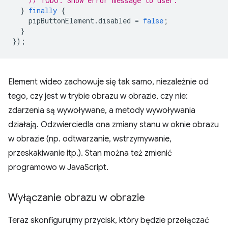
// TODO: Show error message to user.
}
finally
{
pipButtonElement
.
disabled
=
false
;
}
});
Element wideo zachowuje się tak samo, niezależnie od
tego, czy jest w trybie obrazu w obrazie, czy nie:
zdarzenia są wywoływane, a metody wywoływania
działają. Odzwierciedla ona zmiany stanu w oknie obrazu
w obrazie (np. odtwarzanie, wstrzymywanie,
przeskakiwanie itp.). Stan można też zmienić
programowo w JavaScript.
Wyłączanie obrazu w obrazie
Teraz skonfigurujmy przycisk, który będzie przełączać