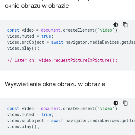
oknie obrazu w obrazie
const
video
=
document
.
createElement
(
'video'
);
video
.
muted
=
true
;
video
.
srcObject
=
await
navigator
.
mediaDevices
.
getUs
video
.
play
();
// Later on, video.requestPictureInPicture();
Wyświetlanie okna obrazu w obrazie
const
video
=
document
.
createElement
(
'video'
);
video
.
muted
=
true
;
video
.
srcObject
=
await
navigator
.
mediaDevices
.
getDi
video
.
play
();