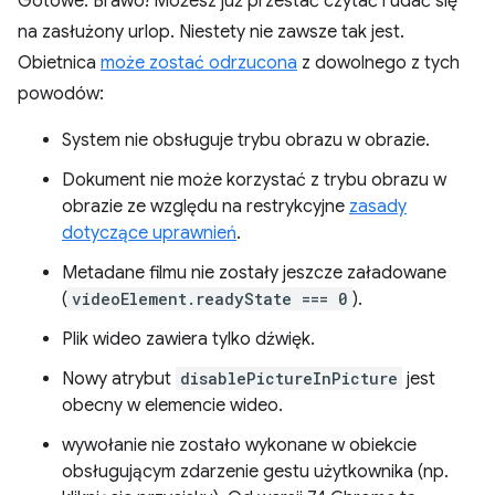
Gotowe. Brawo! Możesz już przestać czytać i udać się
na zasłużony urlop. Niestety nie zawsze tak jest.
Obietnica
może zostać odrzucona
z dowolnego z tych
powodów:
System nie obsługuje trybu obrazu w obrazie.
Dokument nie może korzystać z trybu obrazu w
obrazie ze względu na restrykcyjne
zasady
dotyczące uprawnień
.
Metadane filmu nie zostały jeszcze załadowane
(
videoElement.readyState === 0
).
Plik wideo zawiera tylko dźwięk.
Nowy atrybut
disablePictureInPicture
jest
obecny w elemencie wideo.
wywołanie nie zostało wykonane w obiekcie
obsługującym zdarzenie gestu użytkownika (np.