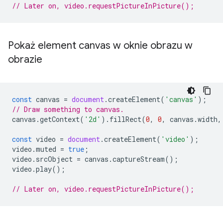
// Later on, video.requestPictureInPicture();
Pokaż element canvas w oknie obrazu w
obrazie
const
canvas
=
document
.
createElement
(
'canvas'
);
// Draw something to canvas.
canvas
.
getContext
(
'2d'
).
fillRect
(
0
,
0
,
canvas
.
width
,
const
video
=
document
.
createElement
(
'video'
);
video
.
muted
=
true
;
video
.
srcObject
=
canvas
.
captureStream
();
video
.
play
();
// Later on, video.requestPictureInPicture();