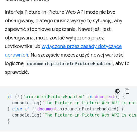
Interfejs Picture-in-Picture Web API może nie być
obsługiwany, dlatego musisz wykryć tę sytuację, aby
zapewnić stopniowe ulepszanie. Nawet jeśli jest
obsługiwana, może zostać wyłączona przez
użytkownika lub
wyłączona przez zasady dotyczące
uprawnień
. Na szczęście możesz użyć nowej wartości
logicznej
document.pictureInPictureEnabled
, aby to
sprawdzić.
if
(
!
(
'pictureInPictureEnabled'
in
document
))
{
console
.
log
(
'The Picture-in-Picture Web API is not
}
else
if
(
!
document
.
pictureInPictureEnabled
)
{
console
.
log
(
'The Picture-in-Picture Web API is dis
}