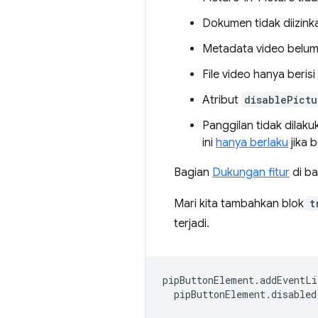
Dokumen tidak diizin
Metadata video belum
File video hanya berisi
Atribut
disablePictu
Panggilan tidak dilaku
ini
hanya berlaku
jika 
Bagian
Dukungan fitur
di ba
Mari kita tambahkan blok
t
terjadi.
pipButtonElement
.
addEventLi
pipButtonElement
.
disabled