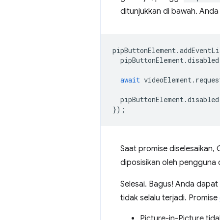
ditunjukkan di bawah. Anda
pipButtonElement
.
addEventLi
pipButtonElement
.
disabled
await
videoElement
.
reques
pipButtonElement
.
disabled
});
Saat promise diselesaikan,
diposisikan oleh pengguna di
Selesai. Bagus! Anda dapat
tidak selalu terjadi. Promise
Picture-in-Picture tid