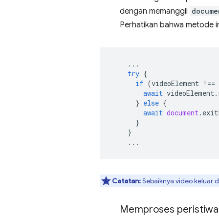
dengan memanggil
docume
Perhatikan bahwa metode in
...
try
{
if
(
videoElement
!==
await
videoElement
.
}
else
{
await
document
.
exit
}
}
...
Catatan:
Sebaiknya video keluar da
Memproses peristiwa 