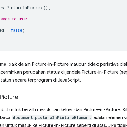
estPictureInPicture
();
ssage to user.
ed
=
false
;
ma, baik dalam Picture-in-Picture maupun tidak: peristiwa di
cerminkan perubahan status di jendela Picture-in-Picture (sepert
atus secara terprogram di JavaScript.
-Picture
mbol untuk beralih masuk dan keluar dari Picture-in-Picture. K
a baca
document.pictureInPictureElement
adalah elemen vid
 untuk masuk ke Picture-in-Picture seperti di atas. Jika tidak