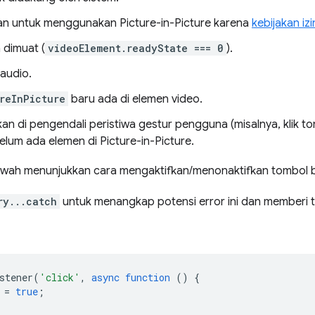
kan untuk menggunakan Picture-in-Picture karena
kebijakan izi
 dimuat (
videoElement.readyState === 0
).
 audio.
reInPicture
baru ada di elemen video.
kan di pengendali peristiwa gestur pengguna (misalnya, klik t
belum ada elemen di Picture-in-Picture.
wah menunjukkan cara mengaktifkan/menonaktifkan tombol b
ry...catch
untuk menangkap potensi error ini dan memberi
stener
(
'click'
,
async
function
()
{
=
true
;