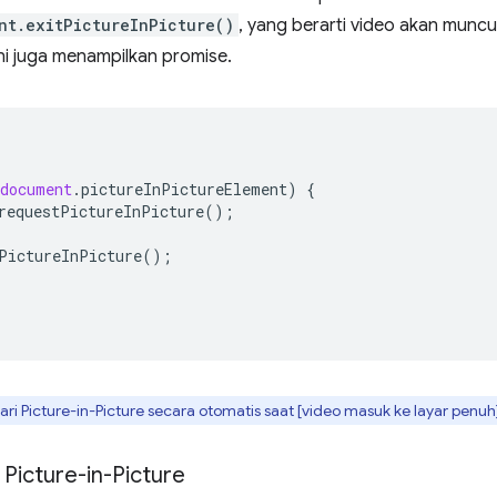
nt.exitPictureInPicture()
, yang berarti video akan muncul 
i juga menampilkan promise.
document
.
pictureInPictureElement
)
{
requestPictureInPicture
();
PictureInPicture
();
ri Picture-in-Picture secara otomatis saat [video masuk ke layar penuh
Picture-in-Picture