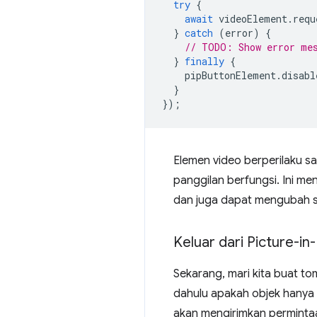
try
{
await
videoElement
.
requ
}
catch
(
error
)
{
// TODO: Show error me
}
finally
{
pipButtonElement
.
disabl
}
});
Elemen video berperilaku sa
panggilan berfungsi. Ini men
dan juga dapat mengubah st
Keluar dari Picture-in
Sekarang, mari kita buat to
dahulu apakah objek hany
akan mengirimkan permintaan