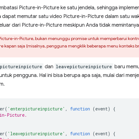
mbatasi Picture-in-Picture ke satu jendela, sehingga impleme
ya dapat memutar satu video Picture-in-Picture dalam satu wa
ar dari Picture-in-Picture meskipun Anda tidak memintanya
Picture-in-Picture, bukan menunggu promise untuk memperbarui kont
ure kapan saja (misalnya, pengguna mengklik beberapa menu konteks bro
pictureinpicture
dan
leavepictureinpicture
baru memun
uk pengguna. Hal ini bisa berupa apa saja, mulai dari menjel
m.
er
(
'enterpictureinpicture'
,
function
(
event
)
{
in-Picture.
er
(
'leavepictureinpicture'
,
function
(
event
)
{