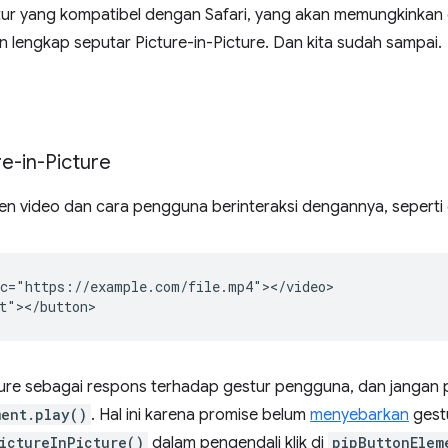
tur yang kompatibel dengan Safari, yang akan memungkinka
lengkap seputar Picture-in-Picture. Dan kita sudah sampai.
e-in-Picture
men video dan cara pengguna berinteraksi dengannya, seperti
c="https://example.com/file.mp4"></video>

cture sebagai respons terhadap gestur pengguna, dan jangan
ment.play()
. Hal ini karena promise belum
menyebarkan
gest
ictureInPicture()
dalam pengendali klik di
pipButtonElem