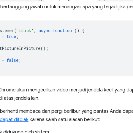
 bertanggung jawab untuk menangani apa yang terjadi jika pe
stener
(
'click'
,
async
function
()
{
=
true
;
tPictureInPicture
();
=
false
;
 Chrome akan mengecilkan video menjadi jendela kecil yang d
 atas jendela lain.
 berhenti membaca dan pergi berlibur yang pantas Anda dapat
dapat ditolak
karena salah satu alasan berikut:
ak didukung oleh sistem.