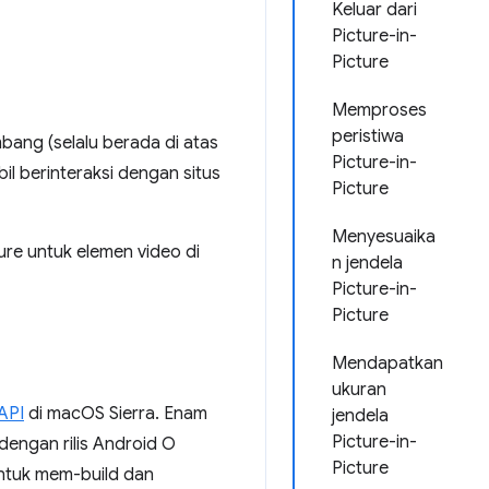
Keluar dari
Picture-in-
Picture
Memproses
peristiwa
ang (selalu berada di atas
Picture-in-
l berinteraksi dengan situs
Picture
Menyesuaika
ure untuk elemen video di
n jendela
Picture-in-
Picture
Mendapatkan
ukuran
API
di macOS Sierra. Enam
jendela
Picture-in-
dengan rilis Android O
Picture
tuk mem-build dan