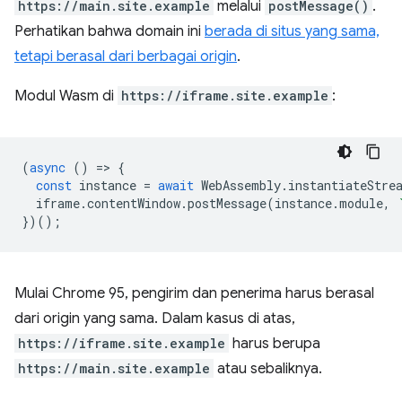
https://main.site.example
melalui
postMessage()
.
Perhatikan bahwa domain ini
berada di situs yang sama,
tetapi berasal dari berbagai origin
.
Modul Wasm di
https://iframe.site.example
:
(
async
()
=
>
{
const
instance
=
await
WebAssembly
.
instantiateStre
iframe
.
contentWindow
.
postMessage
(
instance
.
module
,
})();
Mulai Chrome 95, pengirim dan penerima harus berasal
dari origin yang sama. Dalam kasus di atas,
https://iframe.site.example
harus berupa
https://main.site.example
atau sebaliknya.