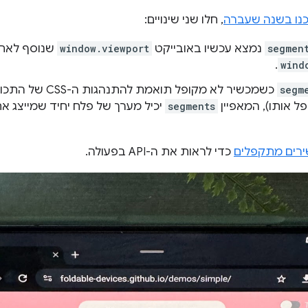
כנו בשנה שעברה
, חלו שני שינויים:
segmen
נמצא עכשיו באובייקט
window.viewport
שנוסף לאחר
.
wind
segm
כשמכשיר לא מקופל תוא
ל אותו), המאפיין
segments
יכיל מערך של פלח יחיד שמייצג א
רים מתקפלים
כדי לראות את ה-API בפעולה.