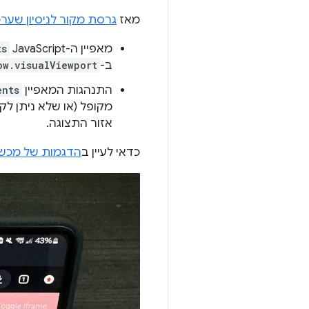
מאז
גרסת מקור לניסיון שער
מאפיין ה-JavaScript‏
ts
ב-
ow.visualViewport
התנהגות המאפיין
ents
מקופל (או שלא ניתן לקפ
אזור התצוגה.
כדאי לעיין ב
הדגמות של מכשי