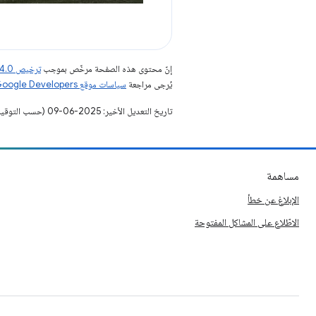
إنّ محتوى هذه الصفحة مرخّص بموجب
ترخيص Creative Commons Attribution 4.0‏
يُرجى مراجعة
سياسات موقع Google Developers‏
تاريخ التعديل الأخير: 2025-06-09 (حسب التوقيت العالمي المتفَّق عليه)
مساهمة
الإبلاغ عن خطأ
الاطّلاع على المشاكل المفتوحة