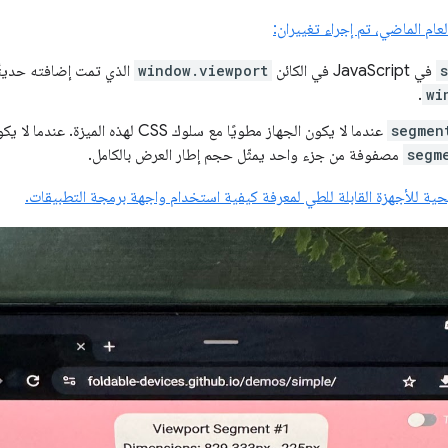
لعام الماضي، تم إجراء تغييران:
في JavaScript في الكائن
window.viewport
الذي تمت إضافته حديثًا 
.
wi
segmen
عندما لا يكون الجهاز مطويًا مع سلوك CSS لهذه
segm
مصفوفة من جزء واحد يمثّل حجم إطار العرض بالكامل.
ية للأجهزة القابلة للطي لمعرفة كيفية استخدام واجهة برمجة التطبيقات.