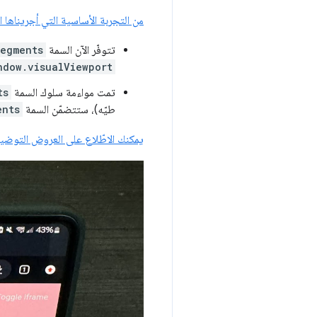
من التجربة الأساسية التي أجريناها ا
تتوفّر الآن السمة
segments
ndow.visualViewport
تمت مواءمة سلوك السمة
ts
طيّه)، ستتضمّن السمة
ents
يمكنك الاطّلاع على العروض التوضيح