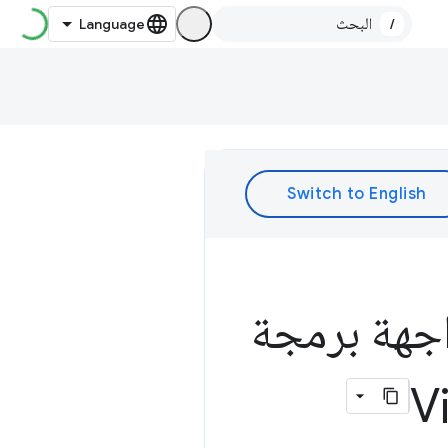
/
اجهة برمجة