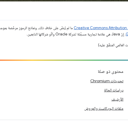
ما لم يُنصّ على خلاف ذلك، ونماذج الرموز مرخّصة بمو
. إنّ Java هي علامة تجارية مسجَّلة لشركة Oracle و/أو شركائها التابعين.
محتوى ذو صلة
تحديثات Chromium
دراسات الحالة
الأرشيف
ملفات البودكاست والعروض