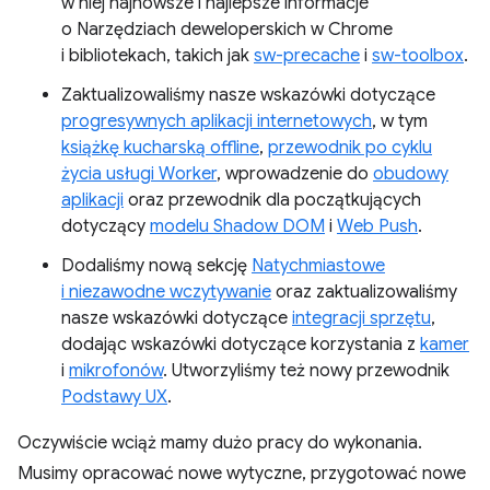
w niej najnowsze i najlepsze informacje
o Narzędziach deweloperskich w Chrome
i bibliotekach, takich jak
sw-precache
i
sw-toolbox
.
Zaktualizowaliśmy nasze wskazówki dotyczące
progresywnych aplikacji internetowych
, w tym
książkę kucharską offline
,
przewodnik po cyklu
życia usługi Worker
, wprowadzenie do
obudowy
aplikacji
oraz przewodnik dla początkujących
dotyczący
modelu Shadow DOM
i
Web Push
.
Dodaliśmy nową sekcję
Natychmiastowe
i niezawodne wczytywanie
oraz zaktualizowaliśmy
nasze wskazówki dotyczące
integracji sprzętu
,
dodając wskazówki dotyczące korzystania z
kamer
i
mikrofonów
. Utworzyliśmy też nowy przewodnik
Podstawy UX
.
Oczywiście wciąż mamy dużo pracy do wykonania.
Musimy opracować nowe wytyczne, przygotować nowe