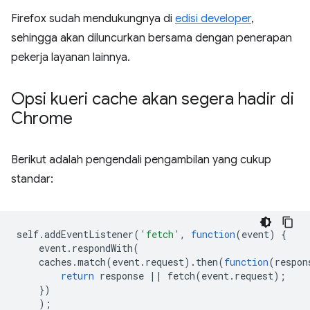
Firefox sudah mendukungnya di
edisi developer
,
sehingga akan diluncurkan bersama dengan penerapan
pekerja layanan lainnya.
Opsi kueri cache akan segera hadir di
Chrome
Berikut adalah pengendali pengambilan yang cukup
standar:
self
.
addEventListener
(
'fetch'
,
function
(
event
)
{
event
.
respondWith
(
caches
.
match
(
event
.
request
).
then
(
function
(
respon
return
response
||
fetch
(
event
.
request
);
})
);