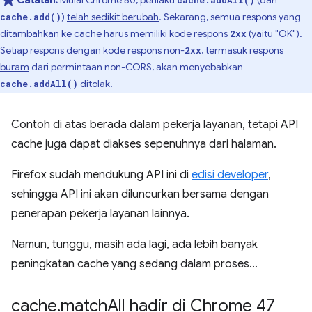
Catatan:
Mulai Chrome 50, perilaku
(dan
cache.addAll()
)
telah sedikit berubah
. Sekarang, semua respons yang
cache.add()
ditambahkan ke cache
harus memiliki
kode respons
(yaitu "OK").
2xx
Setiap respons dengan kode respons non-
, termasuk respons
2xx
buram
dari permintaan non-CORS, akan menyebabkan
ditolak.
cache.addAll()
Contoh di atas berada dalam pekerja layanan, tetapi API
cache juga dapat diakses sepenuhnya dari halaman.
Firefox sudah mendukung API ini di
edisi developer
,
sehingga API ini akan diluncurkan bersama dengan
penerapan pekerja layanan lainnya.
Namun, tunggu, masih ada lagi, ada lebih banyak
peningkatan cache yang sedang dalam proses…
cache
.
match
All hadir di Chrome 47