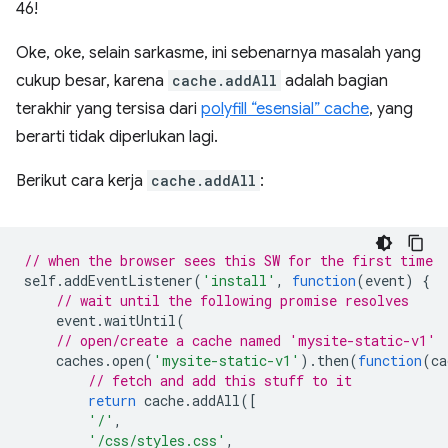
46!
Oke, oke, selain sarkasme, ini sebenarnya masalah yang
cukup besar, karena
cache.addAll
adalah bagian
terakhir yang tersisa dari
polyfill “esensial” cache
, yang
berarti tidak diperlukan lagi.
Berikut cara kerja
cache.addAll
:
// when the browser sees this SW for the first time
self
.
addEventListener
(
'install'
,
function
(
event
)
{
// wait until the following promise resolves
event
.
waitUntil
(
// open/create a cache named 'mysite-static-v1'
caches
.
open
(
'mysite-static-v1'
).
then
(
function
(
ca
// fetch and add this stuff to it
return
cache
.
addAll
([
'/'
,
'/css/styles.css'
,