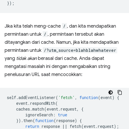
});
Jika kita telah meng-cache
/
, dan kita mendapatkan
permintaan untuk
/
, permintaan tersebut akan
ditayangkan dari cache. Namun, jika kita mendapatkan
permintaan untuk
/?utm_source=blahblahwhatever
yang
tidak akan
berasal dari cache. Anda dapat
mengatasi masalah ini dengan mengabaikan string
penelusuran URL saat mencocokkan:
self
.
addEventListener
(
'fetch'
,
function
(
event
)
{
event
.
respondWith
(
caches
.
match
(
event
.
request
,
{
ignoreSearch
:
true
}).
then
(
function
(
response
)
{
return
response
||
fetch
(
event
.
request
);