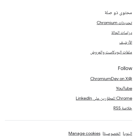
محتوى ذو صلة
تحديثات Chromium
دراسات الحالة
الأرشيف
ملفات البودكاست والعروض
Follow
@ChromiumDev on X
YouTube
Chrome للمطوّرين على LinkedIn
خلاصة RSS
البنود
الخصوصية
Manage cookies