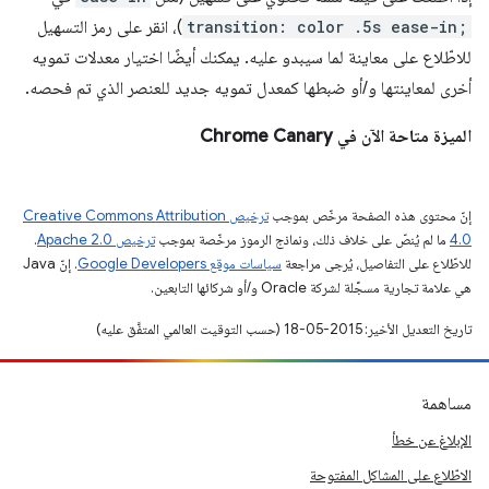
transition: color .5s ease-in;
)، انقر على رمز التسهيل
للاطّلاع على معاينة لما سيبدو عليه. يمكنك أيضًا اختيار معدلات تمويه
أخرى لمعاينتها و/أو ضبطها كمعدل تمويه جديد للعنصر الذي تم فحصه.
الميزة متاحة الآن في Chrome Canary
إنّ محتوى هذه الصفحة مرخّص بموجب
ترخيص Creative Commons Attribution
4.0‏
ما لم يُنصّ على خلاف ذلك، ونماذج الرموز مرخّصة بموجب
ترخيص Apache 2.0‏
.
للاطّلاع على التفاصيل، يُرجى مراجعة
سياسات موقع Google Developers‏
. إنّ Java
هي علامة تجارية مسجَّلة لشركة Oracle و/أو شركائها التابعين.
تاريخ التعديل الأخير: 2015-05-18 (حسب التوقيت العالمي المتفَّق عليه)
مساهمة
الإبلاغ عن خطأ
الاطّلاع على المشاكل المفتوحة