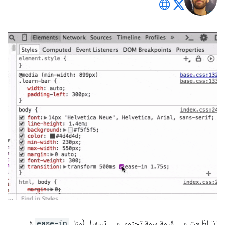
إذا اطّلعت على قيمة سمة تحتوي على تسهيل (مثل
ease-in
في