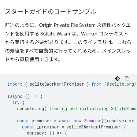
スタートガイドのコードサンプル
前述のように、Origin Private File System 永続性バックエ
ンドを使用する SQLite Wasm は、Worker コンテキスト
から実行する必要があります。このライブラリは、これら
の処理をすべて自動的に行ってくれるため、メインスレッ
ドから直接使用できます。
import
{
sqlite3Worker1Promiser
}
from
'@sqlite.org/
(
async
()
=
>
{
try
{
console
.
log
(
'Loading and initializing SQLite3 mo
const
promiser
=
await
new
Promise
((
resolve
)
=
>
const
_promiser
=
sqlite3Worker1Promiser
({
onready
:
()
=
>
{