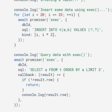
console
.
log
(
'Insert some data using exec()...'
);
for
(
let
i
=
20
;
i
<
=
25
;
++
i
)
{
await
promiser
(
'exec'
,
{
dbId
,
sql
:
'INSERT INTO t(a,b) VALUES (?,?)'
,
bind
:
[
i
,
i
*
2
],
});
}
console
.
log
(
'Query data with exec()'
);
await
promiser
(
'exec'
,
{
dbId
,
sql
:
'SELECT a FROM t ORDER BY a LIMIT 3'
,
callback
:
(
result
)
=
>
{
if
(
!
result
.
row
)
{
return
;
}
console
.
log
(
result
.
row
);
},
});