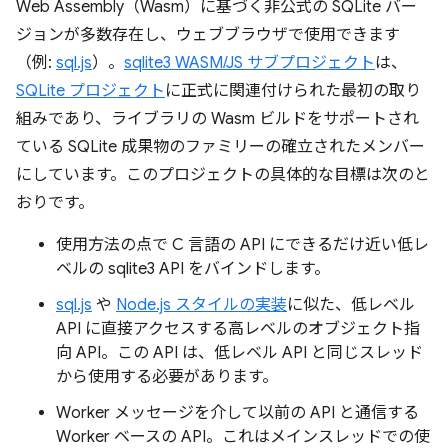
Web Assembly（Wasm）に基づく非公式の SQLite バー
ジョンが多数存在し、ウェブブラウザで使用できます
（例:
sql.js
）。
sqlite3 WASM/JS サブプロジェクト
は、
SQLite プロジェクト
に正式に関連付けられた最初の取り
組みであり、ライブラリの Wasm ビルドをサポートされ
ている SQLite 成果物のファミリーの確立されたメンバー
にしています。このプロジェクトの具体的な目標は次のと
おりです。
使用方法の点で C 言語の API にできるだけ近い低レ
ベルの sqlite3 API をバインドします。
sql.js
や
Node.js スタイルの実装
に似た、低レベル
API に直接アクセスする高レベルのオブジェクト指
向 API。この API は、低レベル API と同じスレッド
から使用する必要があります。
Worker メッセージを介して以前の API と通信する
Worker ベースの API。これはメインスレッドでの使