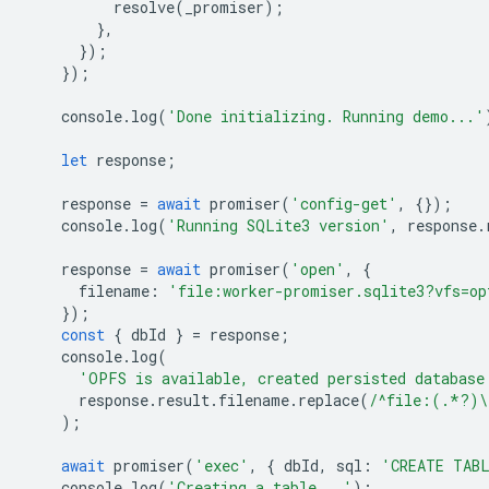
resolve
(
_promiser
);
},
});
});
console
.
log
(
'Done initializing. Running demo...'
let
response
;
response
=
await
promiser
(
'config-get'
,
{});
console
.
log
(
'Running SQLite3 version'
,
response
.
response
=
await
promiser
(
'open'
,
{
filename
:
'file:worker-promiser.sqlite3?vfs=op
});
const
{
dbId
}
=
response
;
console
.
log
(
'OPFS is available, created persisted database
response
.
result
.
filename
.
replace
(
/^file:(.*?)\
);
await
promiser
(
'exec'
,
{
dbId
,
sql
:
'CREATE TAB
console
.
log
(
'Creating a table...'
);