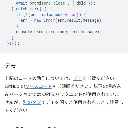
await
promiser
(
'close'
,
{
dbId
});
}
catch
(
err
)
{
if
(
!
(
err
instanceof
Error
))
{
err
=
new
Error
(
err
.
result
.
message
);
}
console
.
error
(
err
.
name
,
err
.
message
);
}
})();
デモ
上記のコードの動作については、
デモ
をご覧ください。
GitHub の
ソースコード
もご確認ください。以下の埋め込
みバージョンでは OPFS バックエンドが使用されていま
せんが、
別のタブ
でデモを開くと使用されることに注意し
てください。