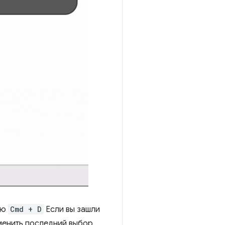
ью
Cmd + D
Если вы зашли
менить последний выбор.