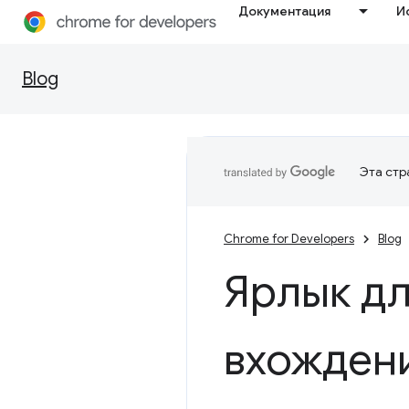
Документация
И
Blog
Эта стр
Chrome for Developers
Blog
Ярлык д
вхожден