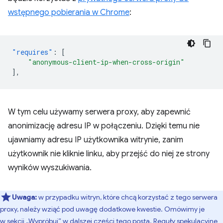
wstępnego pobierania w Chrome
:
"requires"
:
[
"anonymous-client-ip-when-cross-origin"
],
W tym celu używamy serwera proxy, aby zapewnić
anonimizację adresu IP w połączeniu. Dzięki temu nie
ujawniamy adresu IP użytkownika witrynie, zanim
użytkownik nie kliknie linku, aby przejść do niej ze strony
wyników wyszukiwania.
Uwaga:
w przypadku witryn, które chcą korzystać z tego serwera
proxy, należy wziąć pod uwagę dodatkowe kwestie. Omówimy je
w
sekcji „Wypróbuj”
w dalszej części tego posta. Reguły spekulacyjne