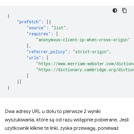
{
"prefetch"
:
[{
"source"
:
"list"
,
"requires"
:
[
"anonymous-client-ip-when-cross-origin"
],
"referrer_policy"
:
"strict-origin"
,
"urls"
:
[
"https://www.merriam-webster.com/diction
"https://dictionary.cambridge.org/dictio
]
}]
}
Dwa adresy URL u dołu to pierwsze 2 wyniki
wyszukiwania, które są od razu wstępnie pobierane. Jeśli
użytkownik kliknie te linki, zyska przewagę, ponieważ