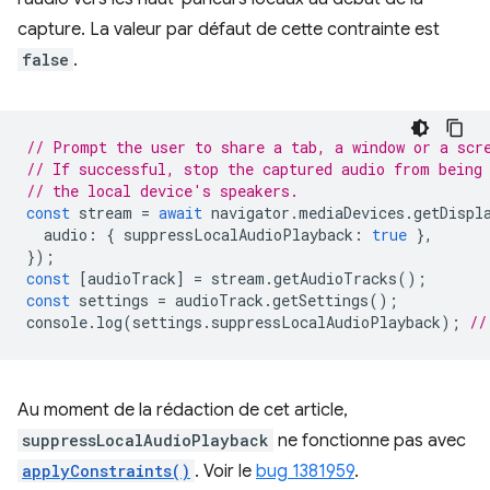
capture. La valeur par défaut de cette contrainte est
false
.
// Prompt the user to share a tab, a window or a scr
// If successful, stop the captured audio from being
// the local device's speakers.
const
stream
=
await
navigator
.
mediaDevices
.
getDispl
audio
:
{
suppressLocalAudioPlayback
:
true
},
});
const
[
audioTrack
]
=
stream
.
getAudioTracks
();
const
settings
=
audioTrack
.
getSettings
();
console
.
log
(
settings
.
suppressLocalAudioPlayback
);
//
Au moment de la rédaction de cet article,
suppressLocalAudioPlayback
ne fonctionne pas avec
applyConstraints()
. Voir le
bug 1381959
.