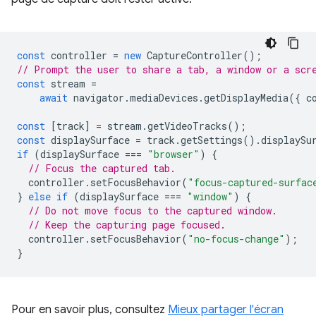
const
controller
=
new
CaptureController
();
// Prompt the user to share a tab, a window or a scr
const
stream
=
await
navigator
.
mediaDevices
.
getDisplayMedia
({
c
const
[
track
]
=
stream
.
getVideoTracks
();
const
displaySurface
=
track
.
getSettings
().
displaySu
if
(
displaySurface
===
"browser"
)
{
// Focus the captured tab.
controller
.
setFocusBehavior
(
"focus-captured-surfac
}
else
if
(
displaySurface
===
"window"
)
{
// Do not move focus to the captured window.
// Keep the capturing page focused.
controller
.
setFocusBehavior
(
"no-focus-change"
);
}
Pour en savoir plus, consultez
Mieux partager l'écran