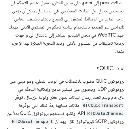
اتصالات peer إلى peer، على سبيل المثال، تفعيل عناصر التحكّم في
تخصيص معدل نقل البيانات المخصّص. في المستقبل، يمكن أن يؤدي
إتاحة المزيد من الوسائط المشفّرة إلى السماح بإنشاء تطبيقك الخاص
للتواصل عبر الفيديو باستخدام عناصر تحكّم من المستوى الأدنى. يهدف
جهد WebRTC في مجال الفيديو المباشر إلى الانتقال إلى واجهات
برمجة تطبيقات من المستوى الأدنى، وتعد التجربة المبكرة لهذا الإجراء
قيّمة.
لماذا QUIC؟
بروتوكول QUIC مطلوب للاتصالات في الوقت الفعلي. وهو مبني على
بروتوكول UDP، ويحتوي على تشفير مدمج وإمكانية التحكّم في
الازدحام ويتم تعدد إرسال البيانات بدون حظر أولوية الإرسال. توفّر
RTCQuicTransport
إمكانات مشابهة جدًا لتلك التي يوفّرها
RTCDataChannel
API، ولكنها تستخدِم بروتوكول QUIC بدلاً من
بروتوكول SCTP كبروتوكول نقل. وبما أنّ
RTCQuicTransport