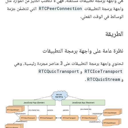
هي واجهة برمجة تطبيقات مستقلة، فهي لا تتطلّب الكثير من الموارد مثل
واجهة برمجة التطبيقات
RTCPeerConnection
التي تتضمّن حِزمة
الوسائط في الوقت الفعلي.
الطريقة
نظرة عامة على واجهة برمجة التطبيقات
تحتوي واجهة برمجة التطبيقات على 3 عناصر مجردة رئيسية، وهي
RTCIceTransport
و
RTCQuicTransport
و
RTCQuicStream
.