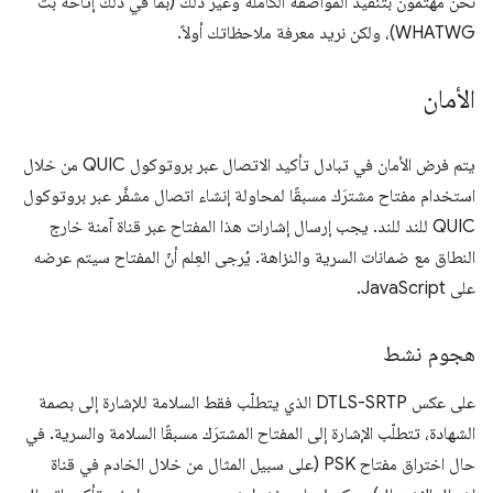
نحن مهتمون بتنفيذ المواصفة الكاملة وغير ذلك (بما في ذلك إتاحة بث
WHATWG)، ولكن نريد معرفة ملاحظاتك أولاً.
الأمان
يتم فرض الأمان في تبادل تأكيد الاتصال عبر بروتوكول QUIC من خلال
استخدام مفتاح مشترَك مسبقًا لمحاولة إنشاء اتصال مشفَّر عبر بروتوكول
QUIC للند للند. يجب إرسال إشارات هذا المفتاح عبر قناة آمنة خارج
النطاق مع ضمانات السرية والنزاهة. يُرجى العِلم أنّ المفتاح سيتم عرضه
على JavaScript.
هجوم نشط
على عكس DTLS-SRTP الذي يتطلّب فقط السلامة للإشارة إلى بصمة
الشهادة، تتطلّب الإشارة إلى المفتاح المشترَك مسبقًا السلامة والسرية. في
حال اختراق مفتاح PSK (على سبيل المثال من خلال الخادم في قناة