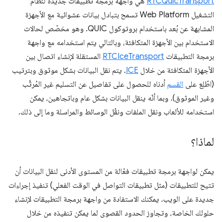
RTCQuicTransport
هي واجهة برمجة تطبيقات جديدة لنظام
التشغيل Web Platform تسمح بتبادل بيانات عشوائية مع الأجهزة
المشابهة عن بُعد باستخدام بروتوكول QUIC. وهو مخصّص لحالات
الاستخدام بين الأجهزة المتكافئة، وبالتالي يتم استخدامه مع واجهة
برمجة التطبيقات
RTCIceTransport
المستقلة لإنشاء اتصال بين
الأجهزة المتكافئة من خلال
ICE
. يتم نقل البيانات بشكل موثوق وبترتيب
(اطّلِع على
القسم
أدناه للحصول على تفاصيل عن التسليم غير المُرتَّب
وغير الموثوق). وبما أنّه ينقل البيانات بشكل عام وباتجاهين، يمكن
استخدامه للألعاب ونقل الملفات ونقْل الوسائط والمراسلة وما إلى ذلك.
لماذا؟
يمكن لواجهة برمجة تطبيقات فعّالة من المستوى الأدنى لنقل البيانات أن
تتيح للتطبيقات (مثل تطبيقات التواصل في الوقت الفعلي) تنفيذ إجراءات
جديدة على الويب. يمكنك الاستفادة من واجهة برمجة التطبيقات لإنشاء
حلولك الخاصة، وتجاوز الحدود القصوى لما يمكن تنفيذه من خلال