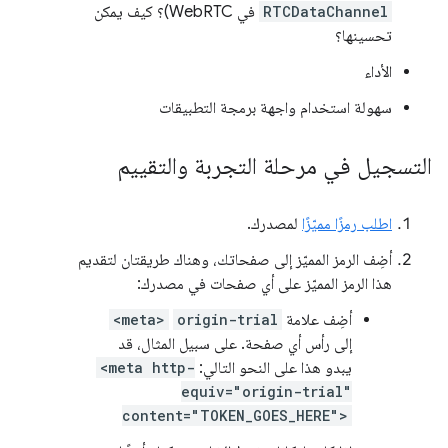
RTCDataChannel
في WebRTC)؟ كيف يمكن
تحسينها؟
الأداء
سهولة استخدام واجهة برمجة التطبيقات
التسجيل في مرحلة التجربة والتقييم
اطلب رمزًا مميّزًا
لمصدرك.
أضِف الرمز المميّز إلى صفحاتك، وهناك طريقتان لتقديم
هذا الرمز المميّز على أي صفحات في مصدرك:
أضِف علامة
origin-trial
<meta>
إلى رأس أي صفحة. على سبيل المثال، قد
يبدو هذا على النحو التالي:
<meta http-
equiv="origin-trial"
content="TOKEN_GOES_HERE">