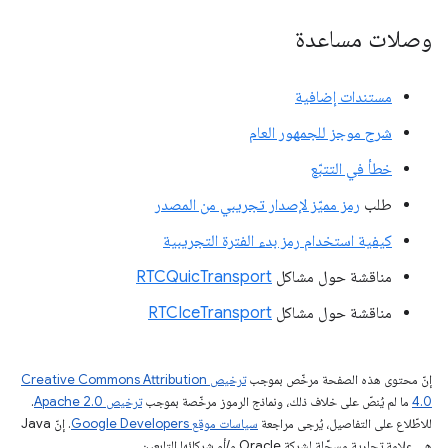
وصلات مساعدة
مستندات إضافية
شرح موجز للجمهور العام
خطأ في التتبّع
طلب
رمز مميّز لإصدار تجريبي من المصدر
كيفية استخدام رمز بدء الفترة التجريبية
مناقشة حول مشاكل
RTCQuicTransport
مناقشة حول مشاكل
RTCIceTransport
إنّ محتوى هذه الصفحة مرخّص بموجب
ترخيص Creative Commons Attribution
4.0‏
ما لم يُنصّ على خلاف ذلك، ونماذج الرموز مرخّصة بموجب
ترخيص Apache 2.0‏
.
للاطّلاع على التفاصيل، يُرجى مراجعة
سياسات موقع Google Developers‏
. إنّ Java
هي علامة تجارية مسجَّلة لشركة Oracle و/أو شركائها التابعين.