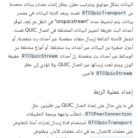
البيانات بشكل موثوق وبترتيب معيّن. يمكن إنشاء مصادر بيانات متعددة
من
RTCQuicTransport
نفسه، وبعد كتابة البيانات في مصدر
بيانات، يتم تنشيط حدث "onquicstream" في النقل عن بُعد. توفّر
أحداث البث طريقة لتمييز البيانات المختلفة في اتصال QUIC نفسه.
تشمل الأمثلة الشائعة إرسال ملفات منفصلة عبر أحداث بث منفصلة، أو
أجزاء صغيرة من البيانات عبر أحداث بث مختلفة، أو أنواع مختلفة من
الوسائط عبر أحداث بث منفصلة. إنّ أحداث
RTCQuicStream
خفيفة
الوزن ويتم تعدد إرسالها عبر اتصال QUIC، ولا تؤدي إلى حظر
RTCQuicStream
الأخرى.
إعداد عملية الربط
في ما يلي مثال على إعداد اتصال QUIC بين نظيرَين. مثل
RTCPeerConnection
، تتطلّب واجهة برمجة التطبيقات
RTCQuicTransport
استخدام قناة إرسال إشارات آمنة للتفاوض
على مَعلمات الاتصال، بما في ذلك مَعلمات الأمان. يتفاوض