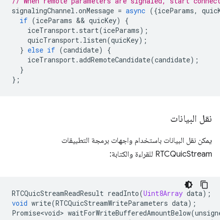
// When remote parameters are signaled, start connec
signalingChannel
.
onMessage
=
async
({
iceParams
,
quic
if
(
iceParams
 && 
quicKey
)
{
iceTransport
.
start
(
iceParams
);
quicTransport
.
listen
(
quicKey
);
}
else
if
(
candidate
)
{
iceTransport
.
addRemoteCandidate
(
candidate
);
}
};
نقل البيانات
يمكن نقل البيانات باستخدام واجهات برمجة التطبيقات
RTCQuicStream للقراءة والكتابة:
RTCQuicStreamReadResult
readInto
(
Uint8Array
data
);
void
write
(
RTCQuicStreamWriteParameters
data
);
Promise<void>
waitForWriteBufferedAmountBelow
(
unsign