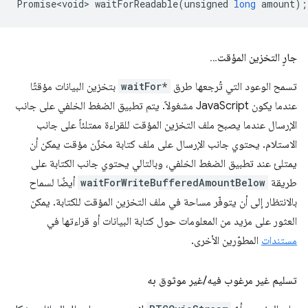
Promise<void>
waitForReadable
(
unsigned
long
amount
);
جارٍ التخزين المؤقت…
تسمح الوعود التي تُرجعها طرق
waitFor*
بتخزين البيانات مؤقتًا
عندما يكون JavaScript مشغولاً. يتم تطبيق الضغط الخلفي على جانب
الإرسال عندما يصبح ملف التخزين المؤقت للقراءة ممتلئاً على جانب
الاستلام. يحتوي جانب الإرسال على ملف كتابة مخزّن مؤقت يمكن أن
يمتلئ عند تطبيق الضغط الخلفي، وبالتالي يحتوي جانب الكتابة على
طريقة
waitForWriteBufferedAmountBelow
أيضًا لسماح
بالانتظار إلى أن يتوفّر مساحة في ملف التخزين المؤقت للكتابة. يمكن
العثور على مزيد من المعلومات حول كتابة البيانات أو قراءتها في
مستندات
المطوّرين الأخرى.
تسليم غير مرغوب فيه
/
غير موثوق به