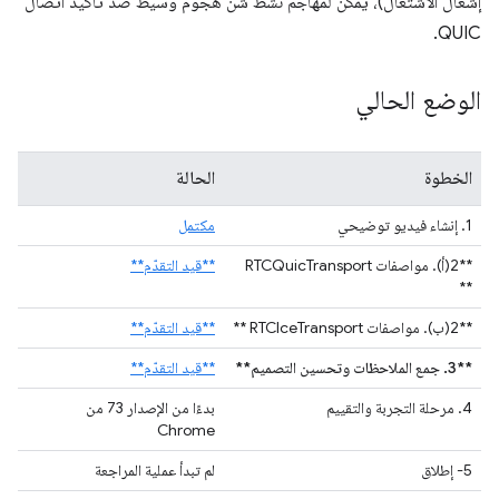
إشعال الاشتعال)، يمكن لمهاجم نشط شن هجوم وسيط ضد تأكيد اتصال
QUIC.
الوضع الحالي
الخطوة
الحالة
1. إنشاء فيديو توضيحي
مكتمل
**2(أ). مواصفات RTCQuicTransport
**قيد التقدّم**
**
**2(ب). مواصفات RTCIceTransport **
**قيد التقدّم**
**3. جمع الملاحظات وتحسين التصميم**
**قيد التقدّم**
4. مرحلة التجربة والتقييم
بدءًا من الإصدار 73 من
Chrome
5- إطلاق
لم تبدأ عملية المراجعة