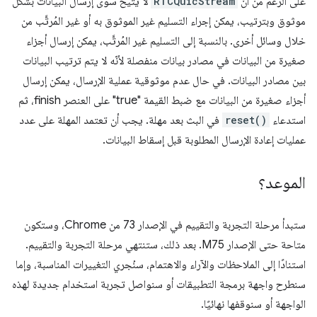
على الرغم من أنّ
RTCQuicStream
لا يتيح سوى إرسال البيانات بشكل
موثوق وبترتيب، يمكن إجراء التسليم غير الموثوق به أو غير المُرتَّب من
خلال وسائل أخرى. بالنسبة إلى التسليم غير المُرتَّب، يمكن إرسال أجزاء
صغيرة من البيانات في مصادر بيانات منفصلة لأنّه لا يتم ترتيب البيانات
بين مصادر البيانات. في حال عدم موثوقية عملية الإرسال، يمكن إرسال
أجزاء صغيرة من البيانات مع ضبط القيمة "true" على العنصر finish، ثم
استدعاء
reset()
في البث بعد مهلة. يجب أن تعتمد المهلة على عدد
عمليات إعادة الإرسال المطلوبة قبل إسقاط البيانات.
الموعد؟
ستبدأ مرحلة التجربة والتقييم في الإصدار 73 من Chrome، وستكون
متاحة حتى الإصدار M75. بعد ذلك، ستنتهي مرحلة التجربة والتقييم.
استنادًا إلى الملاحظات والآراء والاهتمام، سنُجري التغييرات المناسبة، وإما
سنطرح واجهة برمجة التطبيقات أو سنواصل تجربة استخدام جديدة لهذه
الواجهة أو سنوقفها نهائيًا.