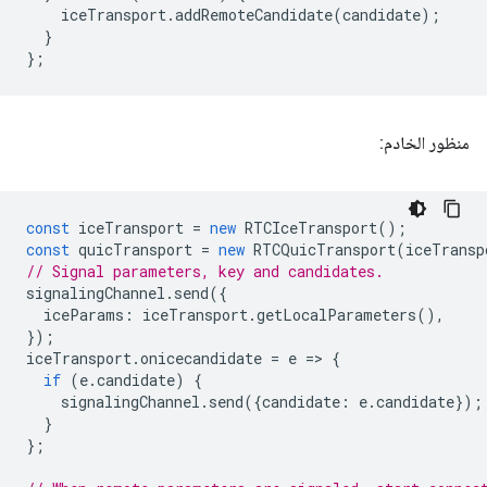
iceTransport
.
addRemoteCandidate
(
candidate
);
}
};
منظور الخادم:
const
iceTransport
=
new
RTCIceTransport
();
const
quicTransport
=
new
RTCQuicTransport
(
iceTransp
// Signal parameters, key and candidates.
signalingChannel
.
send
({
iceParams
:
iceTransport
.
getLocalParameters
(),
});
iceTransport
.
onicecandidate
=
e
=
>
{
if
(
e
.
candidate
)
{
signalingChannel
.
send
({
candidate
:
e
.
candidate
});
}
};