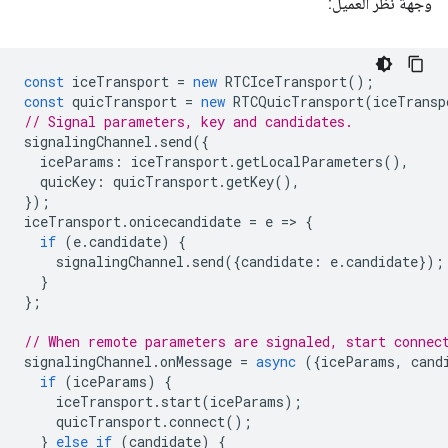
وجهة نظر العميل:
const
iceTransport
=
new
RTCIceTransport
();
const
quicTransport
=
new
RTCQuicTransport
(
iceTransp
// Signal parameters, key and candidates.
signalingChannel
.
send
({
iceParams
:
iceTransport
.
getLocalParameters
(),
quicKey
:
quicTransport
.
getKey
(),
});
iceTransport
.
onicecandidate
=
e
=
>
{
if
(
e
.
candidate
)
{
signalingChannel
.
send
({
candidate
:
e
.
candidate
});
}
};
// When remote parameters are signaled, start connec
signalingChannel
.
onMessage
=
async
({
iceParams
,
cand
if
(
iceParams
)
{
iceTransport
.
start
(
iceParams
);
quicTransport
.
connect
();
}
else
if
(
candidate
)
{