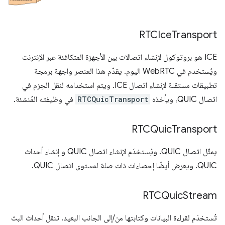
RTCIce
Transport
‫ICE هو بروتوكول لإنشاء اتصالات بين الأجهزة المتكافئة عبر الإنترنت
ويُستخدم في WebRTC اليوم. يقدّم هذا العنصر واجهة برمجة
تطبيقات مستقلة لإنشاء اتصال ICE. ويتم استخدامه لنقل الحِزم في
اتصال QUIC، ويأخذه
RTCQuicTransport
في وظيفته المُنشئة.
RTCQuic
Transport
يمثّل اتصال QUIC. ويُستخدَم لإنشاء اتصال QUIC و إنشاء أحداث
QUIC. ويعرض أيضًا إحصاءات ذات صلة لمستوى اتصال QUIC.
RTCQuic
Stream
تُستخدَم لقراءة البيانات وكتابتها من/إلى الجانب البعيد. تنقل أحداث البث