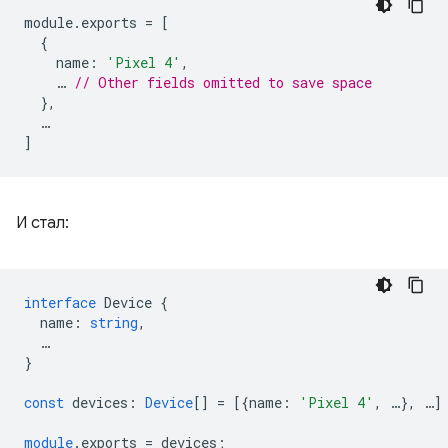
module
.
exports
=
[
{
name
:
'Pixel 4'
,
…
// Other fields omitted to save space
},
…
]
И стал:
interface
Device
{
name
:
string
,
…
}
const
devices
:
Device
[]
=
[{
name
:
'Pixel 4'
,
…
},
…
]
module
.exports
=
devices
;