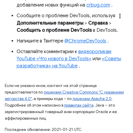
добавление новых функций на
crbug.com
.
more_vert
Сообщите о проблеме DevTools, используя
Дополнительные параметры
>
Справка
>
Сообщить о проблеме DevTools
в DevTools.
Напишите в Твиттере
@ChromeDevTools
.
Оставляйте комментарии к
видеороликам
YouTube «Что нового в DevTools»
или
«Советы
разработчика» на YouTube
.
Если не указано иное, контент на этой странице
предоставляется по
лицензии Creative Commons "С указанием
авторства 4.0"
, а примеры кода – по
лицензии Apache 2.0
.
Подробнее об этом написано в
правилах сайта
. Java – это
зарегистрированный товарный знак корпорации Oracle и ее
аффилированных лиц.
Последнее обновление: 2021-01-21 UTC.