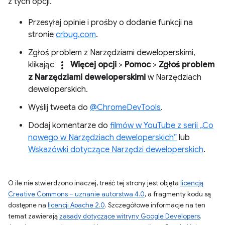
z tych opcji.
Przesyłaj opinie i prośby o dodanie funkcji na
stronie
crbug.com
.
Zgłoś problem z Narzędziami deweloperskimi,
more_vert
klikając
Więcej opcji
>
Pomoc
>
Zgłoś problem
z Narzędziami deweloperskimi
w Narzędziach
deweloperskich.
Wyślij tweeta do
@ChromeDevTools
.
Dodaj komentarze do
filmów w YouTube z serii „Co
nowego w Narzędziach deweloperskich”
lub
Wskazówki dotyczące Narzędzi deweloperskich
.
O ile nie stwierdzono inaczej, treść tej strony jest objęta
licencją
Creative Commons – uznanie autorstwa 4.0
, a fragmenty kodu są
dostępne na
licencji Apache 2.0
. Szczegółowe informacje na ten
temat zawierają
zasady dotyczące witryny Google Developers
.