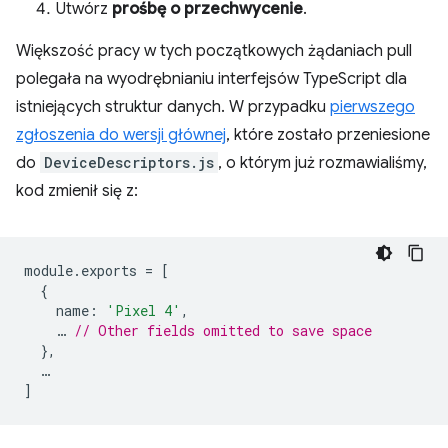
Utwórz
prośbę o przechwycenie
.
Większość pracy w tych początkowych żądaniach pull
polegała na wyodrębnianiu interfejsów TypeScript dla
istniejących struktur danych. W przypadku
pierwszego
zgłoszenia do wersji głównej
, które zostało przeniesione
do
DeviceDescriptors.js
, o którym już rozmawialiśmy,
kod zmienił się z:
module
.
exports
=
[
{
name
:
'Pixel 4'
,
…
// Other fields omitted to save space
},
…
]