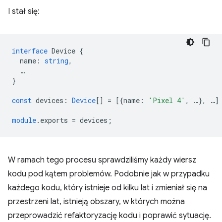
I stał się:
interface
Device
{
name
:
string
,
…
}
const
devices
:
Device
[]
=
[{
name
:
'Pixel 4'
,
…
},
…
]
module
.exports
=
devices
;
W ramach tego procesu sprawdziliśmy każdy wiersz
kodu pod kątem problemów. Podobnie jak w przypadku
każdego kodu, który istnieje od kilku lat i zmieniał się na
przestrzeni lat, istnieją obszary, w których można
przeprowadzić refaktoryzację kodu i poprawić sytuację.