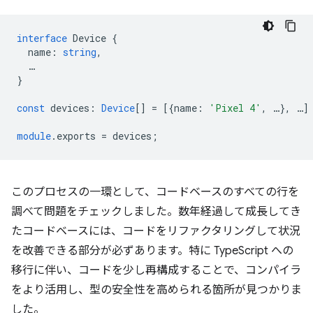
interface
Device
{
name
:
string
,
…
}
const
devices
:
Device
[]
=
[{
name
:
'Pixel 4'
,
…
},
…
]
module
.exports
=
devices
;
このプロセスの一環として、コードベースのすべての行を
調べて問題をチェックしました。数年経過して成長してき
たコードベースには、コードをリファクタリングして状況
を改善できる部分が必ずあります。特に TypeScript への
移行に伴い、コードを少し再構成することで、コンパイラ
をより活用し、型の安全性を高められる箇所が見つかりま
した。