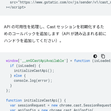
  src="https://www.gstatic.com/cv/js/sender/v1/cast_s
API の可用性を処理し、Cast セッションを初期化するた
めのコールバックを追加します（API が読み込まれる前に
ハンドラを追加してください）。
window
[
'__onGCastApiAvailable'
]
=
function
(
isLoaded
if
(
isLoaded
)
{
initializeCastApi
();
}
else
{
console
.
log
(
error
);
}
};
function
initializeCastApi
()
{
var
sessionRequest
=
new
chrome
.
cast
.
SessionReques
var
apiConfig
=
new
chrome
.
cast
.
ApiConfig
(