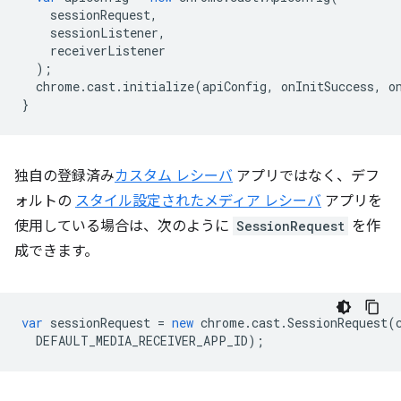
sessionRequest
,
sessionListener
,
receiverListener
);
chrome
.
cast
.
initialize
(
apiConfig
,
onInitSuccess
,
o
}
独自の登録済み
カスタム レシーバ
アプリではなく、デフ
ォルトの
スタイル設定されたメディア レシーバ
アプリを
使用している場合は、次のように
SessionRequest
を作
成できます。
var
sessionRequest
=
new
chrome
.
cast
.
SessionRequest
(
DEFAULT_MEDIA_RECEIVER_APP_ID
);