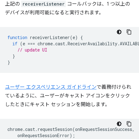
上記の
receiverListener
コールバックは、1 つ以上の
デバイスが利用可能になると実行されます。
function
receiverListener
(
e
)
{
if
(
e
===
chrome
.
cast
.
ReceiverAvailability
.
AVAILAB
// update UI
}
}
ユーザー エクスペリエンス ガイドライン
で義務付けられ
ているように、ユーザーがキャスト アイコンをクリック
したときにキャスト セッションを開始します。
chrome
.
cast
.
requestSession
(
onRequestSessionSuccess
,
onRequestSessionError
);