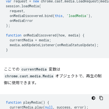
var
request
=
new
chrome
.
cast
.
media
.
LoadRequest
(
medi
session
.
loadMedia
(
request
,
onMediaDiscovered
.
bind
(
this
,
'loadMedia'
),
onMediaError
);
function
onMediaDiscovered
(
how
,
media
)
{
currentMedia
=
media
;
media
.
addUpdateListener
(
onMediaStatusUpdate
);
}
ここでの
currentMedia
変数は
chrome.cast.media.Media
オブジェクトで、再生の制
御に使用できます。
function
playMedia
()
{
currentMedia
.
play
(
null
,
success
,
error
);