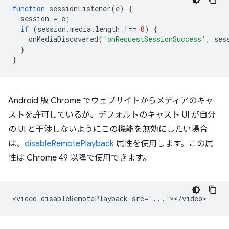
function
sessionListener
(
e
)
{
session
=
e
;
if
(
session
.
media
.
length
!==
0
)
{
onMediaDiscovered
(
'onRequestSessionSuccess'
,
ses
}
}
Android 版 Chrome でウェブサイトからメディアのキャ
ストを許可しているが、デフォルトのキャスト UI が自分
の UI と干渉しないようにこの機能を無効にしたい場合
は、
disableRemotePlayback
属性を使用します。この属
性は Chrome 49 以降で使用できます。