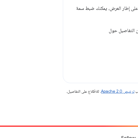
جب
ترخيص Apache 2.0‏
. للاطّلاع على التفاصيل،