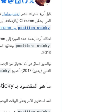
قبل أربع سنوات، نشر
إريك بيدلمان
تد
الذي يشغّل Chrome (بالإضافة إلى العديد من المتصفّحات الأخرى، بما في ذلك Safari). بعد عام واحد، وإلى حد كبير بسبب قلق مطوّري الويب،
position:sticky
من Chrome لأنّ
لطالما أردنا إعادة هذه الميزة إلى Chrome كما ورد في الخطأ: "بعد أن تتم معالجة مشاكل الانتقال إلى أعلى الصفحة ودمجها، من المفترض أن نعود إلى
position: sticky
ونطبّق الم
2013.
الثاني (يناير) 2017)، أصبح
ticky
ما هو المقصود بـ position:sticky؟
لقد استغرق الأمر بعض الوقت للوصول
position:sticky