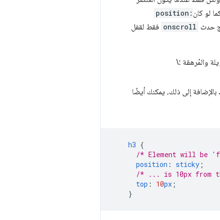
ما لو كان
position:
onscroll
فقط لقفل
لة والمُرهقة :\
بالإضافة إلى ذلك، يمكنك أيضًا
h3
{
/* Element will be 'f
position
:
sticky
;
/* ... is 10px from t
top
:
10
px
;
}