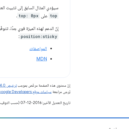
سيؤدي المثال السابق إلى تثبيت الع
top
على
top: 0px
.
إنّ الدعم لهذه الميزة قوي جدًا. تتوفّر هذه الميزة على متصفّحات ome
:
position:sticky
المواصفات
MDN
إنّ محتوى هذه الصفحة مرخّص بموجب
ترخيص Creative Commons Attribution 4.0‏
يُرجى مراجعة
سياسات موقع Google Developers‏
تاريخ التعديل الأخير: 2016-12-07 (حسب التوقيت العالمي المتفَّق عليه)