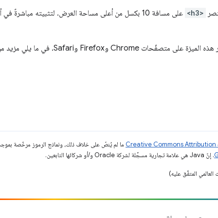
نصر
<h3>
على مسافة 10 بكسل من أعلى مساحة العرض. لتثبيته مباشرةً في أعلى إطار العرض، يمكنك ضبط سمة
Chr وFirefox وSafari. في ما يلي مزيد من التفاصيل حول
ما لم يُنصّ على خلاف ذلك، ونماذج الرموز مرخّصة بمو
. إنّ Java هي علامة تجارية مسجَّلة لشركة Oracle و/أو شركائها التابعين.