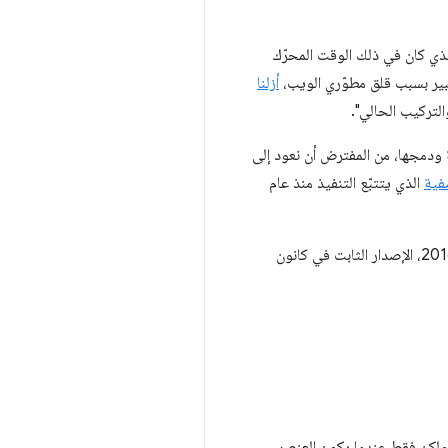
لذي كان في ذلك الوقت المحرّك
أزلنا
لتركيب الحالي".
فية
الذي يتتبّع التنفيذ منذ عام
والخبر السارّ هو أنّه اعتبارًا من الإصدار 56 من Chrome (الإصدار التجريبي حاليًا اعتبارًا من كانون الأول (ديسمبر) 2016، الإصدار الثابت في كانون
اشة) ولكن فقط عندما يكون العنصر