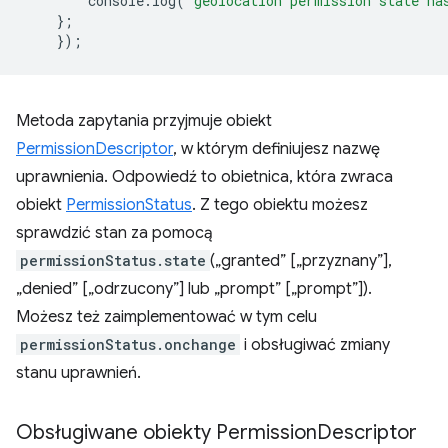
console
.
log
(
'geolocation permission state ha
};
});
Metoda zapytania przyjmuje obiekt
PermissionDescriptor
, w którym definiujesz nazwę
uprawnienia. Odpowiedź to obietnica, która zwraca
obiekt
PermissionStatus
. Z tego obiektu możesz
sprawdzić stan za pomocą
permissionStatus.state
(„granted” [„przyznany”],
„denied” [„odrzucony”] lub „prompt” [„prompt”]).
Możesz też zaimplementować w tym celu
permissionStatus.onchange
i obsługiwać zmiany
stanu uprawnień.
Obsługiwane obiekty Permission
Descriptor