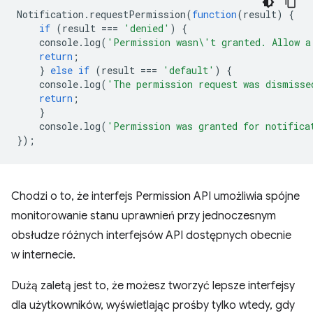
Notification
.
requestPermission
(
function
(
result
)
{
if
(
result
===
'denied'
)
{
console
.
log
(
'Permission wasn\'t granted. Allow a
return
;
}
else
if
(
result
===
'default'
)
{
console
.
log
(
'The permission request was dismisse
return
;
}
console
.
log
(
'Permission was granted for notifica
});
Chodzi o to, że interfejs Permission API umożliwia spójne
monitorowanie stanu uprawnień przy jednoczesnym
obsłudze różnych interfejsów API dostępnych obecnie
w internecie.
Dużą zaletą jest to, że możesz tworzyć lepsze interfejsy
dla użytkowników, wyświetlając prośby tylko wtedy, gdy