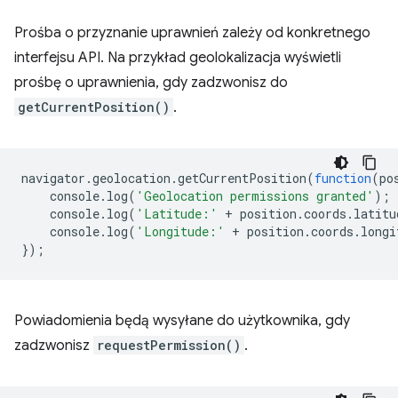
Prośba o przyznanie uprawnień zależy od konkretnego
interfejsu API. Na przykład geolokalizacja wyświetli
prośbę o uprawnienia, gdy zadzwonisz do
getCurrentPosition()
.
navigator
.
geolocation
.
getCurrentPosition
(
function
(
po
console
.
log
(
'Geolocation permissions granted'
);
console
.
log
(
'Latitude:'
+
position
.
coords
.
latitu
console
.
log
(
'Longitude:'
+
position
.
coords
.
longi
});
Powiadomienia będą wysyłane do użytkownika, gdy
zadzwonisz
requestPermission()
.