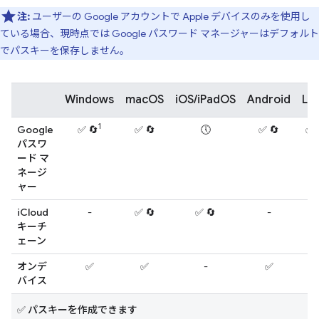
注:
ユーザーの Google アカウントで Apple デバイスのみを使用し
ている場合、現時点では Google パスワード マネージャーはデフォルト
でパスキーを保存しません。
Windows
macOS
iOS/iPadOS
Android
Lin
1
Google
✅ 🔄
✅ 🔄
🕔
✅ 🔄
✅ 
パスワ
ード マ
ネージ
ャー
iCloud
-
✅ 🔄
✅ 🔄
-
-
キーチ
ェーン
オンデ
✅
✅
-
✅
-
バイス
✅ パスキーを作成できます