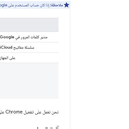
ملاحظة:
إذا كان حساب المستخدم على Google يستخدم أجهزة Apple فقط، لن يحفظ "مدير كلمات المرور" من Google مفاتيح المرور تلقائيًا في الوقت الحالي.
مدير كلمات المرور في Google
سلسلة مفاتيح iCloud
على الجهاز
نحن نعمل على تفعيل Chrome على نظامَي التشغيل iOS/iPadOS لإنشاء مفاتيح مرور على "مدير كلمات المرور في Google" ومزامنتها أيضًا.