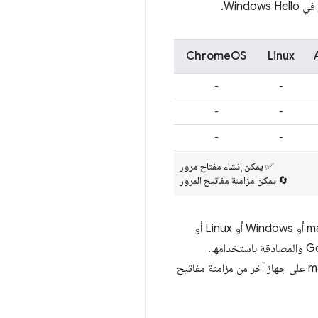
ChromeOS
Linux
-
-
-
-
-
-
✅ يمكن إنشاء مفتاح مرور
🔄 يمكن مزامنة مفاتيح المرور
يتيح هذا التغيير لمتصفّح Chrome الذي يستخدم ملفًا شخصيًا تم تسجيل الدخول إليه على نظام التشغيل macOS أو Windows أو Linux أو
ChromeOS (قيد الاختبار في الإصدار التجريبي) إنشاء مفاتيح مرور وتخزينها في "مدير كلمات المرور" من Google والمصادقة باستخدامها.
وسيتمكن متصفّح Chrome الذي يتضمّن الملف الشخصي نفسه على منصّات ChromeOS وWindows وmacOS على جهاز آخر من مزامنة مفاتيح