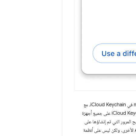
في السابق، كان يتم تلقائيًا حفظ مفاتيح المرور التي تم إنشاؤها على متصفّح Chrome على نظام التشغيل macOS في iCloud Keychain، مع
الرجوع إلى حفظها على الجهاز في الملف الشخصي على Chrome. تتم مزامنة مفاتيح المرور المحفوظة في iCloud Keychain على جميع أجهزة
ه، ولكن لا تتم مزامنتها مع أجهزة Windows أو Android. كانت مفاتيح المرور التي تم إنشاؤها على
Chrome على Android تُحفظ تلقائيًا في "مدير كلمات المرور في Google" وتتم مزامنتها على أجهزة Android الأخرى، ولكن ليس على أنظمة