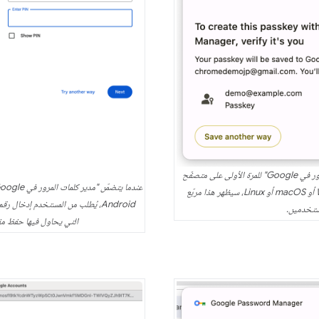
عند إنشاء مفتاح مرور في "مدير كلمات المرور في Google" للمرة الأولى على متصفّح
Chrome على نظام التشغيل Windows أو macOS أو Linux، سيظهر هذا مربّع
Android، يُطلب من المستخدم إدخال
مستخدمين.
التي يحاول فيها حفظ مف