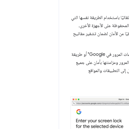
كلمات المرور في Google" على جهاز Android، سيتم حمايتُه تلقائيًا باستخدام الطريقة نفسها التي
لمحفوظة على الأجهزة الأخرى،
الشخصي هذا مستوى إضافيًا من الأمان لضمان تشفير مفاتيح
عندما يبدأ المستخدم استخدام مفاتيح المرور على جهاز جديد، عليه معرفة رقم التعريف الشخصي لخدمة "مدير كلمات المرور في Google" أو طريقة
تيح المرور ومزامنتها بأمان على جميع
 للوصول إلى التطبيقات والمواقع