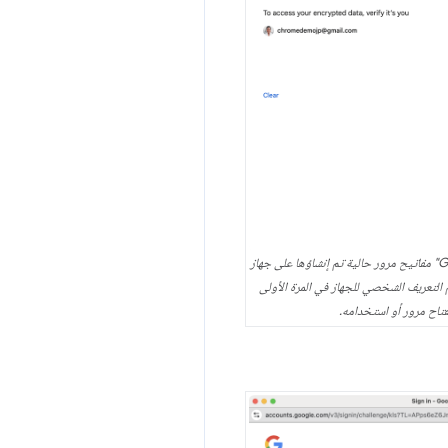
عندما يتضمّن "مدير كلمات المرور في Google" مفاتيح مرور حالية تم إنشاؤها على جهاز
 رقم التعريف الشخصي للجهاز في المرة الأولى
تاح مرور أو استخدامه.