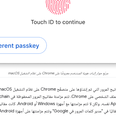
مربّع حوار إثبات هوية المستخدم معروضًا على Chrome على نظام التشغيل macOS
Apple التي يتوفّر فيها حساب Apple نفس