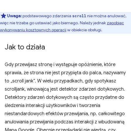
Uwaga:
podstawowego zdarzenia
nie można anulować,
scroll
więc nie trzeba go ustawiać jako biernego. Należy jednak
zapobiec
wykonywaniu kosztownych operacji
w obiekcie obsługi.
Jak to działa
Gdy przewijasz stronę i występuje opóźnienie, które
sprawia, że strona nie jest przypięta do palca, nazywamy
to „scroll jank”. W wielu przypadkach, gdy spotykasz
scrolljank, winowajcą jest detektor zdarzeń dotykowych.
Detektory zdarzeń dotykowych są często przydatne do
śledzenia interakcji użytkowników i tworzenia
niestandardowych efektów przewijania, np. całkowitego
anulowania przewijania podczas interakcji z wbudowaną
Mapą Google. Obecnie przeglądarki nie wiedzą, czy