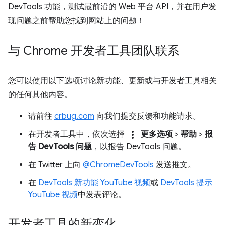
DevTools 功能，测试最前沿的 Web 平台 API，并在用户发
现问题之前帮助您找到网站上的问题！
与 Chrome 开发者工具团队联系
您可以使用以下选项讨论新功能、更新或与开发者工具相关
的任何其他内容。
请前往
crbug.com
向我们提交反馈和功能请求。
more_vert
在开发者工具中，依次选择
更多选项
>
帮助
>
报
告 DevTools 问题
，以报告 DevTools 问题。
在 Twitter 上向
@ChromeDevTools
发送推文。
在
DevTools 新功能 YouTube 视频
或
DevTools 提示
YouTube 视频
中发表评论。
开发者工具的新变化