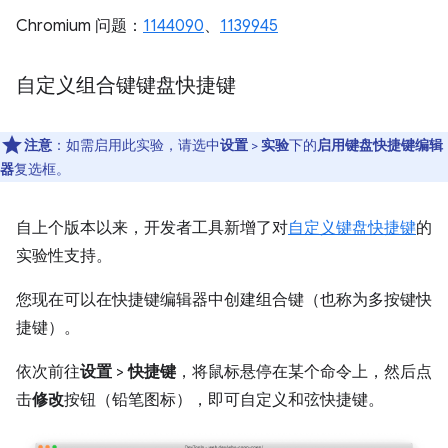
Chromium 问题：
1144090
、
1139945
自定义组合键键盘快捷键
注意
：如需启用此实验，请选中
设置
>
实验
下的
启用键盘快捷键编辑
器
复选框。
自上个版本以来，开发者工具新增了对
自定义键盘快捷键
的
实验性支持。
您现在可以在快捷键编辑器中创建组合键（也称为多按键快
捷键）。
依次前往
设置
>
快捷键
，将鼠标悬停在某个命令上，然后点
击
修改
按钮（铅笔图标），即可自定义和弦快捷键。