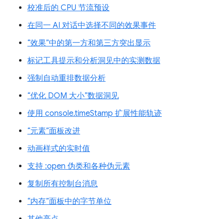
校准后的 CPU 节流预设
在同一 AI 对话中选择不同的效果事件
“效果”中的第一方和第三方突出显示
标记工具提示和分析洞见中的实测数据
强制自动重排数据分析
“优化 DOM 大小”数据洞见
使用 console.timeStamp 扩展性能轨迹
“元素”面板改进
动画样式的实时值
支持 :open 伪类和各种伪元素
复制所有控制台消息
“内存”面板中的字节单位
其他亮点