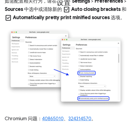
设置
如需配置相关行为，请在
Settings
>
Preferences
>
check_box
Sources
中选中或清除新的
Auto closing brackets
和
check_box
Automatically pretty print minified sources
选项。
Chromium 问题：
40865010
、
324314570
。