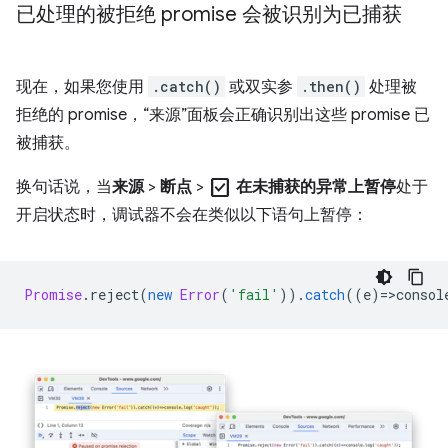
已处理的被拒绝 promise 会被识别为已捕获
现在，如果您使用
.catch()
或双实参
.then()
处理被
拒绝的 promise，“来源”面板会正确识别出这些 promise 已
被捕获。
check_box
换句话说，当
来源
>
断点
>
在未捕获的异常上暂停
处于
开启状态时，调试器不会在类似以下语句上暂停：
Promise
.
reject
(
new
Error
(
'fail'
)).
catch
((
e
)
=
>
consol