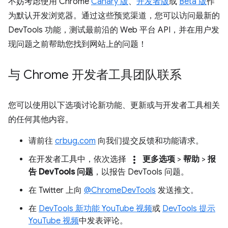
不妨考虑使用 Chrome
Canary 版
、
开发者版
或
Beta 版
作
为默认开发浏览器。通过这些预览渠道，您可以访问最新的
DevTools 功能，测试最前沿的 Web 平台 API，并在用户发
现问题之前帮助您找到网站上的问题！
与 Chrome 开发者工具团队联系
您可以使用以下选项讨论新功能、更新或与开发者工具相关
的任何其他内容。
请前往
crbug.com
向我们提交反馈和功能请求。
more_vert
在开发者工具中，依次选择
更多选项
>
帮助
>
报
告 DevTools 问题
，以报告 DevTools 问题。
在 Twitter 上向
@ChromeDevTools
发送推文。
在
DevTools 新功能 YouTube 视频
或
DevTools 提示
YouTube 视频
中发表评论。