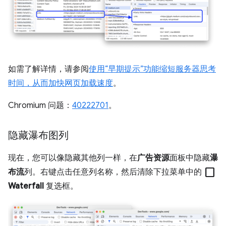
如需了解详情，请参阅
使用“早期提示”功能缩短服务器思考
时间，从而加快网页加载速度
。
Chromium 问题：
40222701
。
隐藏瀑布图列
现在，您可以像隐藏其他列一样，在
广告资源
面板中隐藏
瀑
check_box_outline_blank
布流
列。右键点击任意列名称，然后清除下拉菜单中的
Waterfall
复选框。