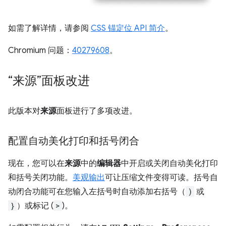
如需了解详情，请参阅
CSS 锚定位 API 简介
。
Chromium 问题：
40279608
。
“来源”面板改进
此版本对
来源
面板进行了多项改进。
配置自动美化打印和括号闭合
现在，您可以在
来源
中的
编辑器
中开启或关闭自动美化打印
和括号关闭功能。
美观输出
可让压缩文件变得可读。括号自
动闭合功能可在您输入左括号时自动添加右括号（
)
或
}
）或标记 (
>
)。