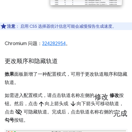
注意
：
启用 CSS 选择器统计信息可能会减慢报告生成速度。
Chromium 问题：
324282954
。
更改顺序和隐藏轨道
效果
面板新增了一种配置模式，可用于更改轨道顺序和隐藏
轨道。
修改
如需进入配置模式，请点击轨道名称左侧的
修改
按
arrow_upward
arrow_downward
钮。然后，点击
向上箭头或
向下箭头可移动轨道，
visibility_off
完成
点击
可隐藏轨道。完成后，点击轨道名称右侧的
勾号
按钮。