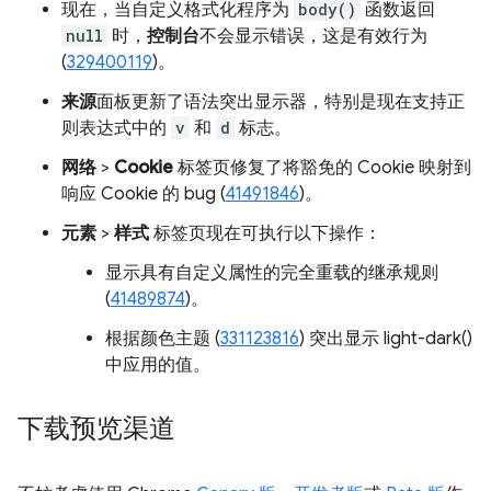
现在，当自定义格式化程序为
body()
函数返回
null
时，
控制台
不会显示错误，这是有效行为
(
329400119
)。
来源
面板更新了语法突出显示器，特别是现在支持正
则表达式中的
v
和
d
标志。
网络
>
Cookie
标签页修复了将豁免的 Cookie 映射到
响应 Cookie 的 bug (
41491846
)。
元素
>
样式
标签页现在可执行以下操作：
显示具有自定义属性的完全重载的继承规则
(
41489874
)。
根据颜色主题 (
331123816
) 突出显示 light-dark()
中应用的值。
下载预览渠道