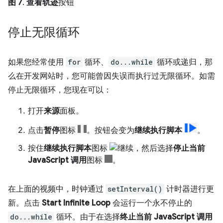
图 7
.
查看轨迹
按钮
停止无限循环
如果您经常使用
for
循环、
do...while
循环或递归，那
么在开发网站时，您可能曾因失误而执行过无限循环。如需
停止无限循环，您现在可以：
打开
来源
面板。
点击
暂停
图标
。按钮会变为
继续执行脚本
。
按住
继续执行脚本
图标
，然后选择
停止当前
JavaScript 调用
图标
。
在上面的视频中，时钟通过
setInterval()
计时器进行更
新。点击
Start Infinite Loop
会运行一个永不停止的
do...while
循环。由于在选择
终止当前 JavaScript 调用