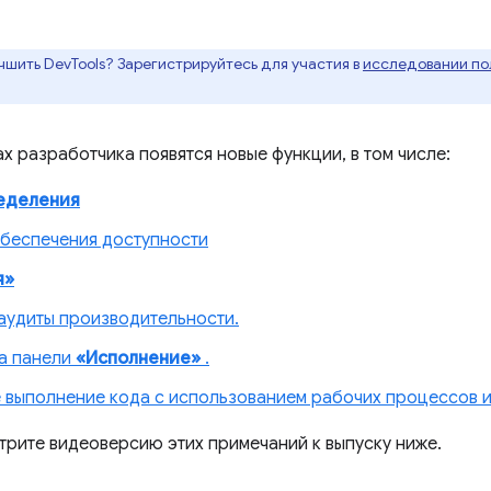
чшить DevTools? Зарегистрируйтесь для участия в
исследовании пол
х разработчика появятся новые функции, в том числе:
еделения
обеспечения доступности
я»
аудиты производительности.
на панели
«Исполнение»
.
выполнение кода с использованием рабочих процессов и
трите видеоверсию этих примечаний к выпуску ниже.