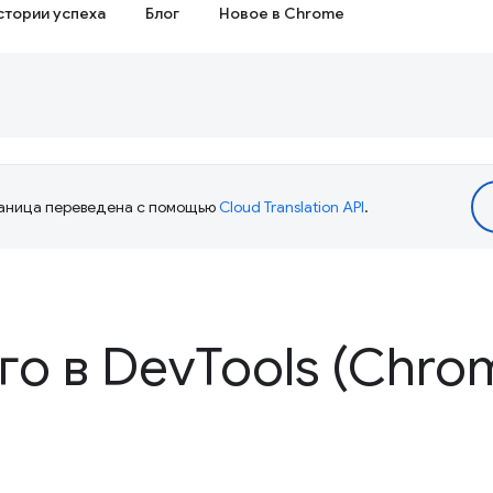
стории успеха
Блог
Новое в Chrome
аница переведена с помощью
Cloud Translation API
.
го в Dev
Tools (Chro