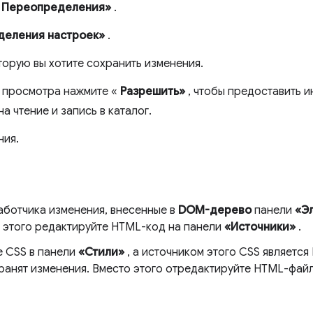
«
Переопределения»
.
деления настроек»
.
торую вы хотите сохранить изменения.
а просмотра нажмите «
Разрешить»
, чтобы предоставить 
а чтение и запись в каталог.
ния.
аботчика изменения, внесенные в
DOM-дерево
панели
«Э
 этого редактируйте HTML-код на панели
«Источники»
.
е CSS в панели
«Стили»
, а источником этого CSS являетс
ранят изменения. Вместо этого отредактируйте HTML-фай