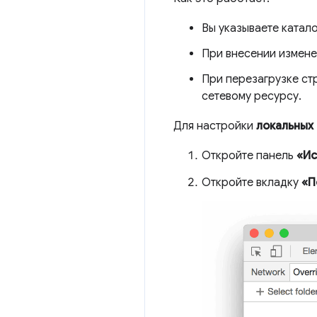
Вы указываете катало
При внесении измене
При перезагрузке ст
сетевому ресурсу.
Для настройки
локальных
Откройте панель
«Ис
Откройте вкладку
«П