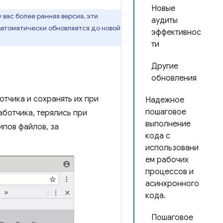
Новые
у вас более ранняя версия, эти
аудиты
 автоматически обновляется до новой
эффективнос
ти
Другие
обновления
тчика и сохранять их при
Надежное
пошаговое
аботчика, терялись при
выполнение
ипов файлов, за
кода с
использовани
ем рабочих
процессов и
асинхронного
кода.
Пошаговое