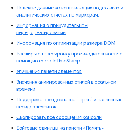
Полевые данные во всплывающих подсказках и
аналитических отчетах по маркерам.
Информация о принудительном
переформатировании
Информация по оптимизации размера DOM
Расширьте трассировку производительности с
помощью console.timeStamp.
Улучшения панели элементов
Значения анимированных стилей в реальном
времени
Поддержка псевдокласса `:open` и различных
псевдоэлементов.
Скопировать все сообщения консоли
Байтовые единицы на панели «Память»