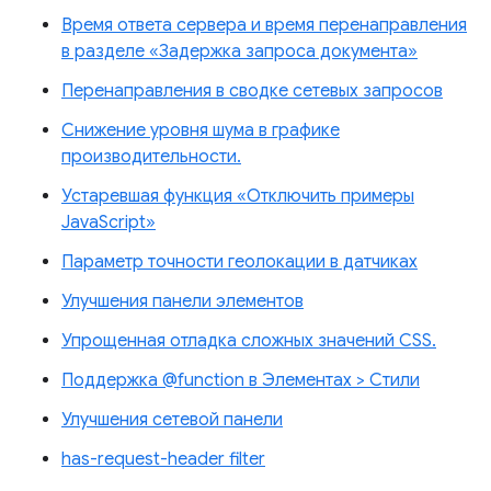
Время ответа сервера и время перенаправления
в разделе «Задержка запроса документа»
Перенаправления в сводке сетевых запросов
Снижение уровня шума в графике
производительности.
Устаревшая функция «Отключить примеры
JavaScript»
Параметр точности геолокации в датчиках
Улучшения панели элементов
Упрощенная отладка сложных значений CSS.
Поддержка @function в Элементах > Стили
Улучшения сетевой панели
has-request-header filter