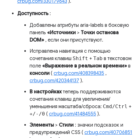
crbug.com/330179643
).
Доступность
:
Добавлены атрибуты aria-labels в боковую
панель
«Источники
>
Точки останова
DOM»
, если они присутствуют.
Исправлена ​​навигация с помощью
сочетания клавиш
Shift
+
Tab
в текстовом
поле
«Выражение в реальном времени»
в
консоли
(
crbug.com/408398435
,
crbug.com/420344137
).
В настройках
теперь поддерживаются
сочетания клавиш для увеличения/
уменьшения масштаба/сброса:
Cmd/Ctrl
+
+/-/0
(
crbug.com/41484555
).
Элементы
>
Стили
: значки подсказок и
предупреждений CSS (
crbug.com/40706851