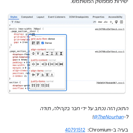
ישירות מממשק המשתמש.
התוכן הזה נכתב על ידי חבר בקהילה, תודה
ל-
‎@TheNourhan
!
בעיה ב-Chromium: ‏
40791512