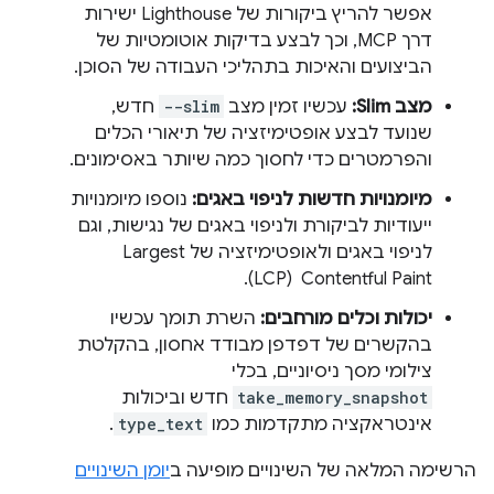
אפשר להריץ ביקורות של Lighthouse ישירות
דרך MCP, וכך לבצע בדיקות אוטומטיות של
הביצועים והאיכות בתהליכי העבודה של הסוכן.
מצב Slim:
עכשיו זמין מצב
--slim
חדש,
שנועד לבצע אופטימיזציה של תיאורי הכלים
והפרמטרים כדי לחסוך כמה שיותר באסימונים.
מיומנויות חדשות לניפוי באגים:
נוספו מיומנויות
ייעודיות לביקורת ולניפוי באגים של נגישות, וגם
לניפוי באגים ולאופטימיזציה של Largest
Contentful Paint ‏ (LCP).
יכולות וכלים מורחבים:
השרת תומך עכשיו
בהקשרים של דפדפן מבודד אחסון, בהקלטת
צילומי מסך ניסיוניים, בכלי
take_memory_snapshot
חדש וביכולות
אינטראקציה מתקדמות כמו
type_text
.
הרשימה המלאה של השינויים מופיעה ב
יומן השינויים