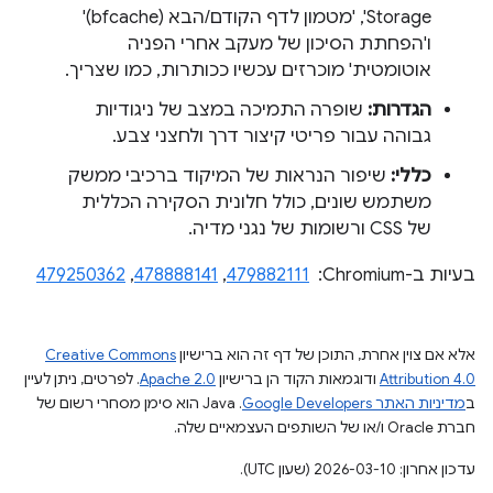
Storage', 'מטמון לדף הקודם/הבא (bfcache)'
ו'הפחתת הסיכון של מעקב אחרי הפניה
אוטומטית' מוכרזים עכשיו ככותרות, כמו שצריך.
הגדרות:
שופרה התמיכה במצב של ניגודיות
גבוהה עבור פריטי קיצור דרך ולחצני צבע.
כללי:
שיפור הנראות של המיקוד ברכיבי ממשק
משתמש שונים, כולל חלונית הסקירה הכללית
של CSS ורשומות של נגני מדיה.
בעיות ב-Chromium: ‏
479882111
,
478888141
,
479250362
אלא אם צוין אחרת, התוכן של דף זה הוא ברישיון
Creative Commons
Attribution 4.0
ודוגמאות הקוד הן ברישיון
Apache 2.0
. לפרטים, ניתן לעיין
ב
מדיניות האתר Google Developers‏
.‏ Java הוא סימן מסחרי רשום של
חברת Oracle ו/או של השותפים העצמאיים שלה.
עדכון אחרון: 2026-03-10 (שעון UTC).