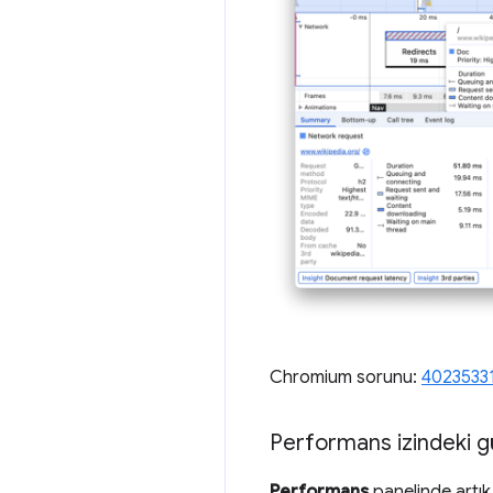
Chromium sorunu:
4023533
Performans izindeki gür
Performans
panelinde artı