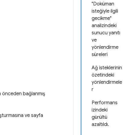
"Doküman
isteğiyle ilgili
gecikme"
analizindeki
sunucu yanıtı
ve
yönlendirme
süreleri
Ağ isteklerinin
özetindeki
yönlendirmele
r
yan önceden bağlanmış
Performans
izindeki
uşturmasına ve sayfa
gürültü
azaltıldı.