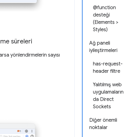
@function
desteği
(Elements >
Styles)
rme süreleri
Ağ paneli
iyileştirmeleri
arsa yönlendirmelerin sayısı
has-request-
header filtre
Yalıtılmış web
uygulamaların
da Direct
Sockets
Diğer önemli
noktalar