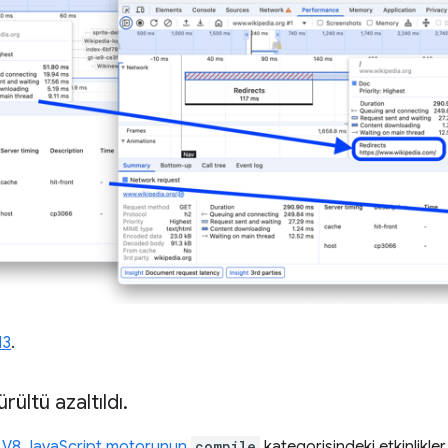
13
.
ültü azaltıldı
.
k
V8 JavaScript motorunun
compile
kategorisindeki etkinlikl