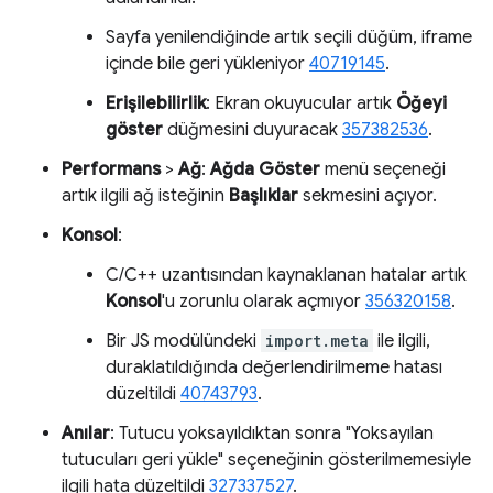
Sayfa yenilendiğinde artık seçili düğüm, iframe
içinde bile geri yükleniyor
40719145
.
Erişilebilirlik
: Ekran okuyucular artık
Öğeyi
göster
düğmesini duyuracak
357382536
.
Performans
>
Ağ
:
Ağda Göster
menü seçeneği
artık ilgili ağ isteğinin
Başlıklar
sekmesini açıyor.
Konsol
:
C/C++ uzantısından kaynaklanan hatalar artık
Konsol
'u zorunlu olarak açmıyor
356320158
.
Bir JS modülündeki
import.meta
ile ilgili,
duraklatıldığında değerlendirilmeme hatası
düzeltildi
40743793
.
Anılar
: Tutucu yoksayıldıktan sonra "Yoksayılan
tutucuları geri yükle" seçeneğinin gösterilmemesiyle
ilgili hata düzeltildi
327337527
.