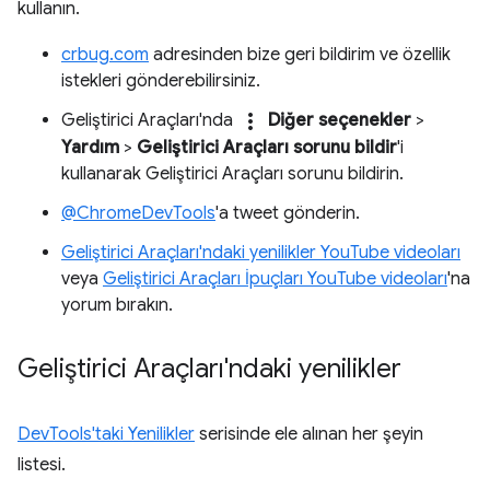
kullanın.
crbug.com
adresinden bize geri bildirim ve özellik
istekleri gönderebilirsiniz.
more_vert
Geliştirici Araçları'nda
Diğer seçenekler
>
Yardım
>
Geliştirici Araçları sorunu bildir
'i
kullanarak Geliştirici Araçları sorunu bildirin.
@ChromeDevTools
'a tweet gönderin.
Geliştirici Araçları'ndaki yenilikler YouTube videoları
veya
Geliştirici Araçları İpuçları YouTube videoları
'na
yorum bırakın.
Geliştirici Araçları'ndaki yenilikler
DevTools'taki Yenilikler
serisinde ele alınan her şeyin
listesi.