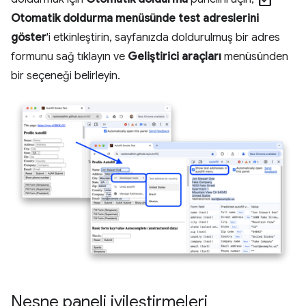
check_box
Otomatik doldurma menüsünde test adreslerini
göster
'i etkinleştirin, sayfanızda doldurulmuş bir adres
formunu sağ tıklayın ve
Geliştirici araçları
menüsünden
bir seçeneği belirleyin.
Nesne paneli iyileştirmeleri