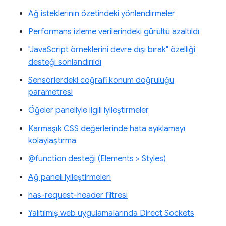
Ağ isteklerinin özetindeki yönlendirmeler
Performans izleme verilerindeki gürültü azaltıldı
"JavaScript örneklerini devre dışı bırak" özelliği
desteği sonlandırıldı
Sensörlerdeki coğrafi konum doğruluğu
parametresi
Öğeler paneliyle ilgili iyileştirmeler
Karmaşık CSS değerlerinde hata ayıklamayı
kolaylaştırma
@function desteği (Elements > Styles)
Ağ paneli iyileştirmeleri
has-request-header filtresi
Yalıtılmış web uygulamalarında Direct Sockets