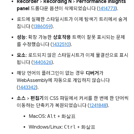
Recorder
>
Recording N
>
Performance insights
panel
드롭다운 옵션이 삭제되었습니다 (
1414773
).
로드에 실패한 스타일시트가 이제 탐색기 트리에서 숨겨
집니다 (
1386059
).
성능
: 확장 가능한
상호작용
트랙이 잘못 표시되는 문제
를 수정했습니다 (
1432510
).
요소
: 로드되지 않은 스타일시트가 이제 물결선으로 표시
됩니다 (
1440626
).
해당 언어의 플러그인이 없는 경우
디버거
가
WebAssembly에 자동으로 개입하지 않습니다
(
1443342
).
소스
>
편집기
의 CSS 파일에서 커서를 한 번에 한 단어씩
이동하는 단축키가 복원되었습니다 (
1241848
).
MacOS:
Alt
+
화살표
Windows/Linux:
Ctrl
+
화살표